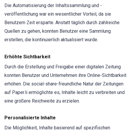
Die Automatisierung der Inhaltssammlung und -
veröffentlichung war ein wesentlicher Vorteil, da sie
Benutzern Zeit ersparte. Anstatt täglich durch zahlreiche
Quellen zu gehen, konnten Benutzer eine Sammlung
erstellen, die kontinuierlich aktualisiert wurde.
Erhöhte Sichtbarkeit
Durch die Erstellung und Freigabe einer digitalen Zeitung
konnten Benutzer und Unternehmen ihre Online-Sichtbarkeit
erhöhen. Die social-share-freundliche Natur der Zeitungen
auf Paper.li ermöglichte es, Inhalte leicht zu verbreiten und
eine größere Reichweite zu erzielen.
Personalisierte Inhalte
Die Möglichkeit, Inhalte basierend auf spezifischen