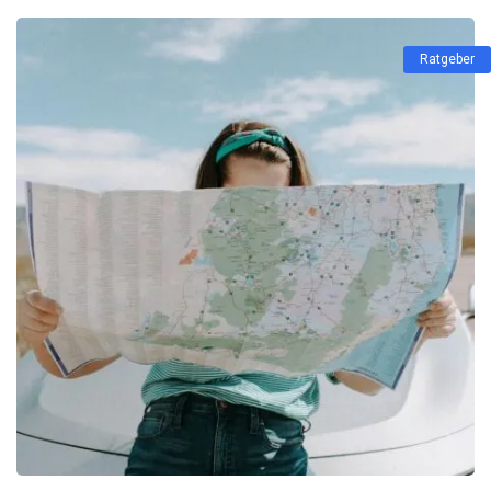
Ratgeber