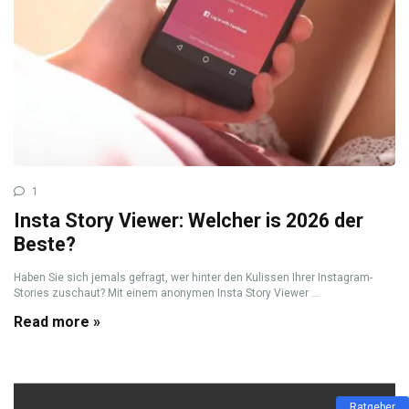
1
Insta Story Viewer: Welcher is 2026 der
Beste?
Haben Sie sich jemals gefragt, wer hinter den Kulissen Ihrer Instagram-
Stories zuschaut? Mit einem anonymen Insta Story Viewer ...
Read more »
Ratgeber