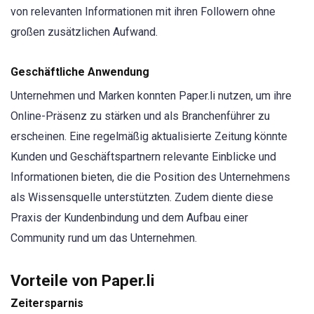
von relevanten Informationen mit ihren Followern ohne
großen zusätzlichen Aufwand.
Geschäftliche Anwendung
Unternehmen und Marken konnten Paper.li nutzen, um ihre
Online-Präsenz zu stärken und als Branchenführer zu
erscheinen. Eine regelmäßig aktualisierte Zeitung könnte
Kunden und Geschäftspartnern relevante Einblicke und
Informationen bieten, die die Position des Unternehmens
als Wissensquelle unterstützten. Zudem diente diese
Praxis der Kundenbindung und dem Aufbau einer
Community rund um das Unternehmen.
Vorteile von Paper.li
Zeitersparnis