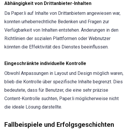
Abhängigkeit von Drittanbieter-Inhalten
Da Paper.li auf Inhalte von Drittanbietern angewiesen war,
konnten urheberrechtliche Bedenken und Fragen zur
Verfügbarkeit von Inhalten entstehen. Änderungen in den
Richtlinien der sozialen Plattformen oder Webnutzer
könnten die Effektivität des Dienstes beeinflussen.
Eingeschränkte individuelle Kontrolle
Obwohl Anpassungen in Layout und Design möglich waren,
blieb die Kontrolle über spezifische Inhalte begrenzt. Dies
bedeutete, dass für Benutzer, die eine sehr präzise
Content-Kontrolle suchten, Paper.li möglicherweise nicht
die ideale Lösung darstellte.
Fallbeispiele und Erfolgsgeschichten