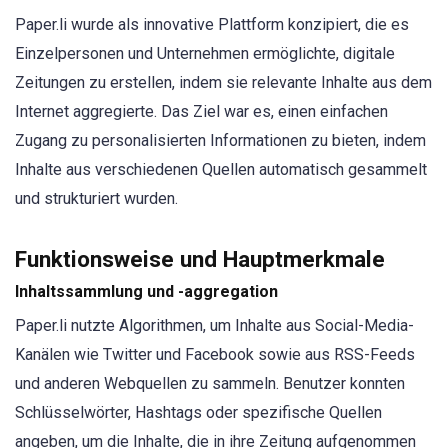
Paper.li wurde als innovative Plattform konzipiert, die es
Einzelpersonen und Unternehmen ermöglichte, digitale
Zeitungen zu erstellen, indem sie relevante Inhalte aus dem
Internet aggregierte. Das Ziel war es, einen einfachen
Zugang zu personalisierten Informationen zu bieten, indem
Inhalte aus verschiedenen Quellen automatisch gesammelt
und strukturiert wurden.
Funktionsweise und Hauptmerkmale
Inhaltssammlung und -aggregation
Paper.li nutzte Algorithmen, um Inhalte aus Social-Media-
Kanälen wie Twitter und Facebook sowie aus RSS-Feeds
und anderen Webquellen zu sammeln. Benutzer konnten
Schlüsselwörter, Hashtags oder spezifische Quellen
angeben, um die Inhalte, die in ihre Zeitung aufgenommen