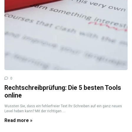
0
Rechtschreibprüfung: Die 5 besten Tools
online
Wussten Sie, dass ein fehlerfreier Text Ihr Schreiben auf ein ganz neues
Level heben kann? Mit der richtigen ...
Read more »