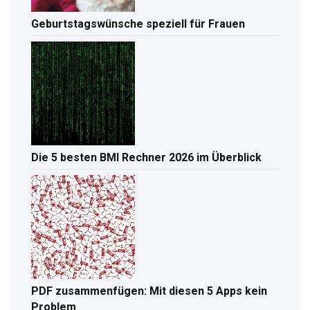
Geburtstagswünsche speziell für Frauen
Die 5 besten BMI Rechner 2026 im Überblick
PDF zusammenfügen: Mit diesen 5 Apps kein
Problem