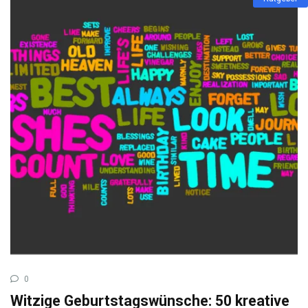
0
Witzige Geburtstagswünsche: 50 kreative