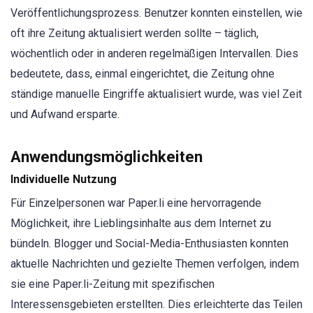
Veröffentlichungsprozess. Benutzer konnten einstellen, wie
oft ihre Zeitung aktualisiert werden sollte – täglich,
wöchentlich oder in anderen regelmäßigen Intervallen. Dies
bedeutete, dass, einmal eingerichtet, die Zeitung ohne
ständige manuelle Eingriffe aktualisiert wurde, was viel Zeit
und Aufwand ersparte.
Anwendungsmöglichkeiten
Individuelle Nutzung
Für Einzelpersonen war Paper.li eine hervorragende
Möglichkeit, ihre Lieblingsinhalte aus dem Internet zu
bündeln. Blogger und Social-Media-Enthusiasten konnten
aktuelle Nachrichten und gezielte Themen verfolgen, indem
sie eine Paper.li-Zeitung mit spezifischen
Interessensgebieten erstellten. Dies erleichterte das Teilen