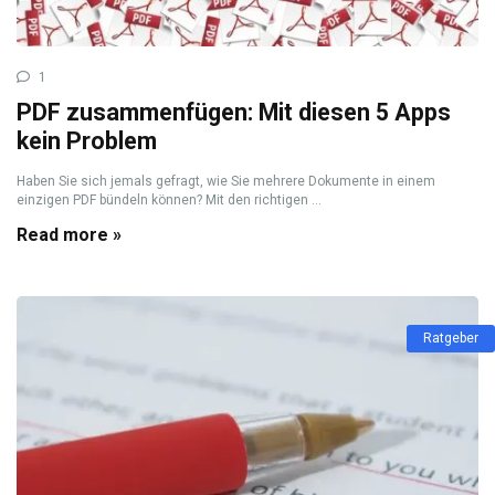
1
PDF zusammenfügen: Mit diesen 5 Apps
kein Problem
Haben Sie sich jemals gefragt, wie Sie mehrere Dokumente in einem
einzigen PDF bündeln können? Mit den richtigen ...
Read more »
Ratgeber