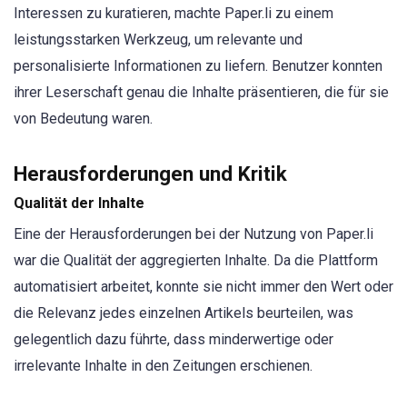
Interessen zu kuratieren, machte Paper.li zu einem
leistungsstarken Werkzeug, um relevante und
personalisierte Informationen zu liefern. Benutzer konnten
ihrer Leserschaft genau die Inhalte präsentieren, die für sie
von Bedeutung waren.
Herausforderungen und Kritik
Qualität der Inhalte
Eine der Herausforderungen bei der Nutzung von Paper.li
war die Qualität der aggregierten Inhalte. Da die Plattform
automatisiert arbeitet, konnte sie nicht immer den Wert oder
die Relevanz jedes einzelnen Artikels beurteilen, was
gelegentlich dazu führte, dass minderwertige oder
irrelevante Inhalte in den Zeitungen erschienen.