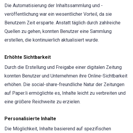
Die Automatisierung der Inhaltssammlung und -
veröffentlichung war ein wesentlicher Vorteil, da sie
Benutzern Zeit ersparte. Anstatt täglich durch zahlreiche
Quellen zu gehen, konnten Benutzer eine Sammlung
erstellen, die kontinuierlich aktualisiert wurde.
Erhöhte Sichtbarkeit
Durch die Erstellung und Freigabe einer digitalen Zeitung
konnten Benutzer und Unternehmen ihre Online-Sichtbarkeit
erhöhen. Die social-share-freundliche Natur der Zeitungen
auf Paper.li ermöglichte es, Inhalte leicht zu verbreiten und
eine größere Reichweite zu erzielen.
Personalisierte Inhalte
Die Möglichkeit, Inhalte basierend auf spezifischen