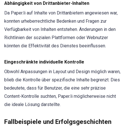
Abhängigkeit von Drittanbieter-Inhalten
Da Paper.li auf Inhalte von Drittanbietern angewiesen war,
konnten urheberrechtliche Bedenken und Fragen zur
Verfügbarkeit von Inhalten entstehen. Änderungen in den
Richtlinien der sozialen Plattformen oder Webnutzer
könnten die Effektivität des Dienstes beeinflussen.
Eingeschränkte individuelle Kontrolle
Obwohl Anpassungen in Layout und Design möglich waren,
blieb die Kontrolle über spezifische Inhalte begrenzt. Dies
bedeutete, dass für Benutzer, die eine sehr präzise
Content-Kontrolle suchten, Paper.li möglicherweise nicht
die ideale Lösung darstellte.
Fallbeispiele und Erfolgsgeschichten