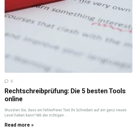
0
Rechtschreibprüfung: Die 5 besten Tools
online
Wussten Sie, dass ein fehlerfreier Text Ihr Schreiben auf ein ganz neues
Level heben kann? Mit der richtigen ...
Read more »