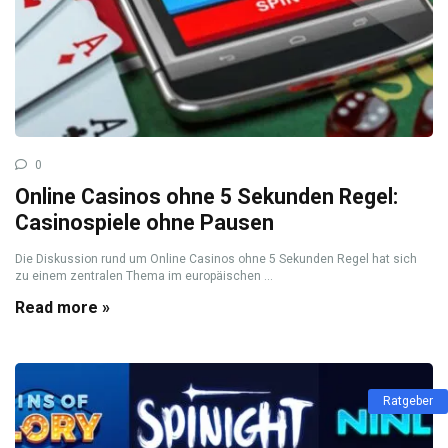
0
Online Casinos ohne 5 Sekunden Regel:
Casinospiele ohne Pausen
Die Diskussion rund um Online Casinos ohne 5 Sekunden Regel hat sich
zu einem zentralen Thema im europäischen ...
Read more »
Ratgeber