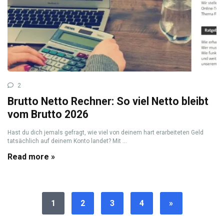
2
Brutto Netto Rechner: So viel Netto bleibt
vom Brutto 2026
Hast du dich jemals gefragt, wie viel von deinem hart erarbeiteten Geld
tatsächlich auf deinem Konto landet? Mit ...
Read more »
1
2
3
4
»