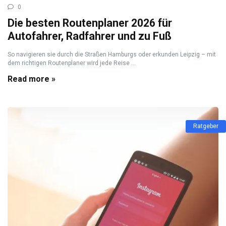
0
Die besten Routenplaner 2026 für
Autofahrer, Radfahrer und zu Fuß
So navigieren sie durch die Straßen Hamburgs oder erkunden Leipzig – mit
dem richtigen Routenplaner wird jede Reise ...
Read more »
Ratgeber