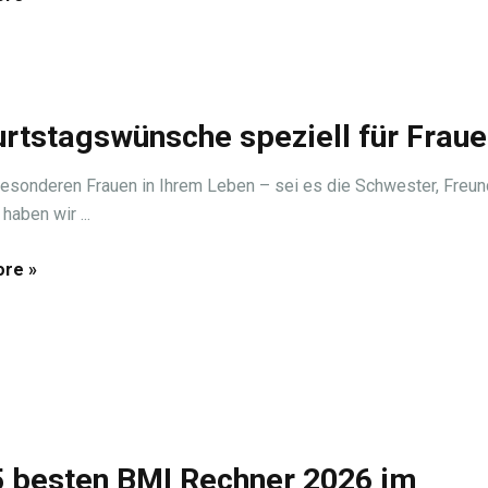
rtstagswünsche speziell für Frau
besonderen Frauen in Ihrem Leben – sei es die Schwester, Freun
haben wir ...
re »
5 besten BMI Rechner 2026 im