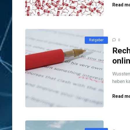
Read mo
Ratgeber
0
Rech
onli
Wussten 
heben kan
Read mo