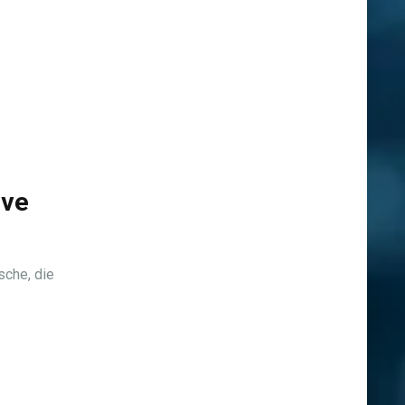
ive
sche, die