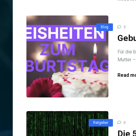
Blog
3
Gebu
Für die 
Mutter – 
Read mo
Ratgeber
0
Die 