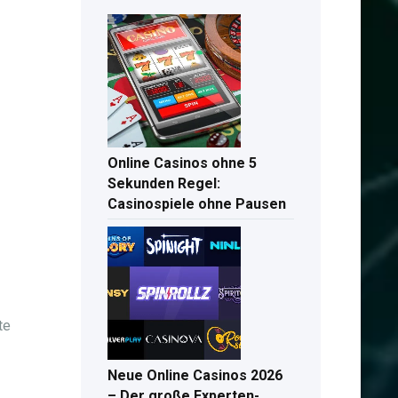
Online Casinos ohne 5
Sekunden Regel:
Casinospiele ohne Pausen
te
Neue Online Casinos 2026
– Der große Experten-