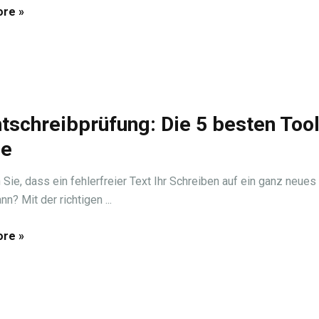
re »
tschreibprüfung: Die 5 besten Too
ne
Sie, dass ein fehlerfreier Text Ihr Schreiben auf ein ganz neues
n? Mit der richtigen ...
re »