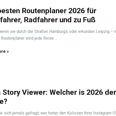
besten Routenplaner 2026 für
fahrer, Radfahrer und zu Fuß
ieren sie durch die Straßen Hamburgs oder erkunden Leipzig – 
 Routenplaner wird jede Reise ...
re »
a Story Viewer: Welcher is 2026 de
e?
e sich jemals gefragt, wer hinter den Kulissen Ihrer Instagram-S