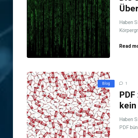
Über
Haben Si
Körpergr
Read mo
Blog
1
PDF 
kein
Haben Si
PDF bünd