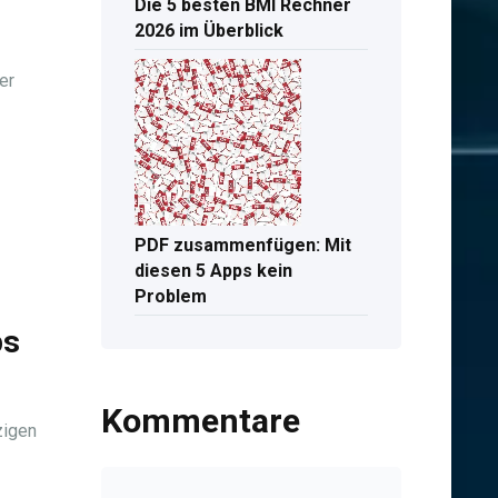
Die 5 besten BMI Rechner
2026 im Überblick
er
PDF zusammenfügen: Mit
diesen 5 Apps kein
Problem
ps
Kommentare
zigen