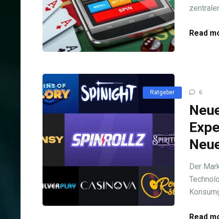
zentrale
Read mo
Ratgeber
6
Neue
Expe
Neue
Der Mark
Technolo
Konsumg
Read mo