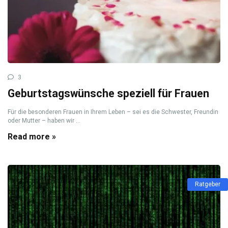
3
Geburtstagswünsche speziell für Frauen
Für die besonderen Frauen in Ihrem Leben – sei es die Schwester, Freundin
oder Mutter – haben wir ...
Read more »
Ratgeber