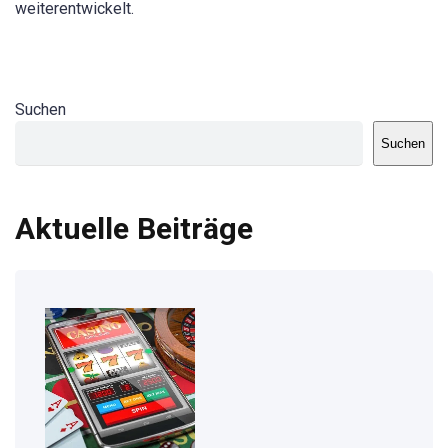
weiterentwickelt.
Suchen
Suchen
Aktuelle Beiträge