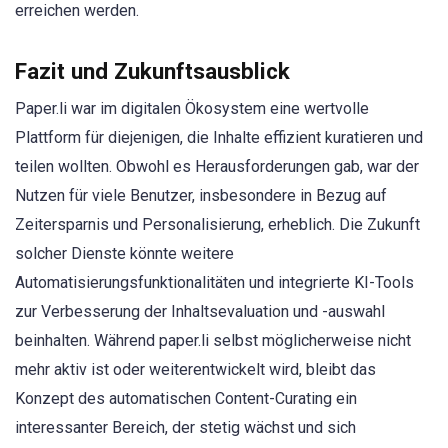
erreichen werden.
Fazit und Zukunftsausblick
Paper.li war im digitalen Ökosystem eine wertvolle
Plattform für diejenigen, die Inhalte effizient kuratieren und
teilen wollten. Obwohl es Herausforderungen gab, war der
Nutzen für viele Benutzer, insbesondere in Bezug auf
Zeitersparnis und Personalisierung, erheblich. Die Zukunft
solcher Dienste könnte weitere
Automatisierungsfunktionalitäten und integrierte KI-Tools
zur Verbesserung der Inhaltsevaluation und -auswahl
beinhalten. Während paper.li selbst möglicherweise nicht
mehr aktiv ist oder weiterentwickelt wird, bleibt das
Konzept des automatischen Content-Curating ein
interessanter Bereich, der stetig wächst und sich