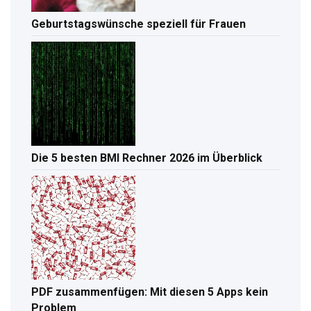
Geburtstagswünsche speziell für Frauen
Die 5 besten BMI Rechner 2026 im Überblick
PDF zusammenfügen: Mit diesen 5 Apps kein
Problem