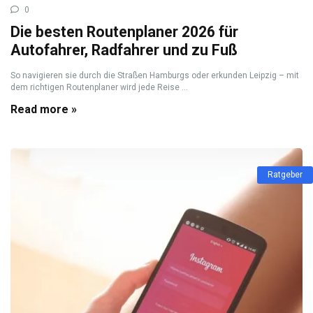
0
Die besten Routenplaner 2026 für
Autofahrer, Radfahrer und zu Fuß
So navigieren sie durch die Straßen Hamburgs oder erkunden Leipzig – mit
dem richtigen Routenplaner wird jede Reise ...
Read more »
Ratgeber