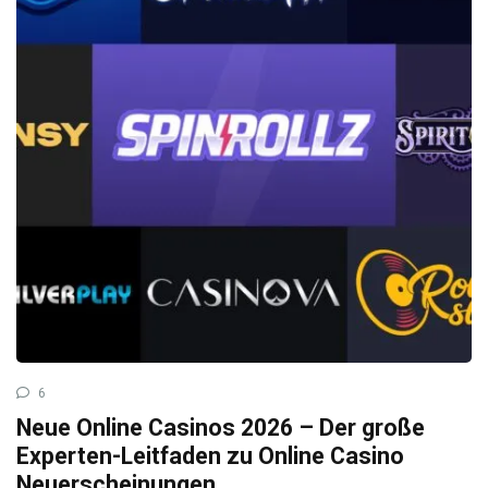
6
Neue Online Casinos 2026 – Der große
Experten-Leitfaden zu Online Casino
Neuerscheinungen