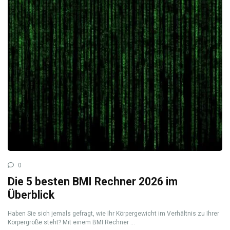
0
Die 5 besten BMI Rechner 2026 im
Überblick
Haben Sie sich jemals gefragt, wie Ihr Körpergewicht im Verhältnis zu Ihrer
Körpergröße steht? Mit einem BMI Rechner ...