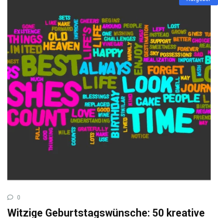
0
Witzige Geburtstagswünsche: 50 kreative