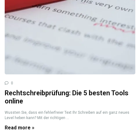
0
Rechtschreibprüfung: Die 5 besten Tools
online
Wussten Sie, dass ein fehlerfreier Text Ihr Schreiben auf ein ganz neues
Level heben kann? Mit der richtigen ...
Read more »