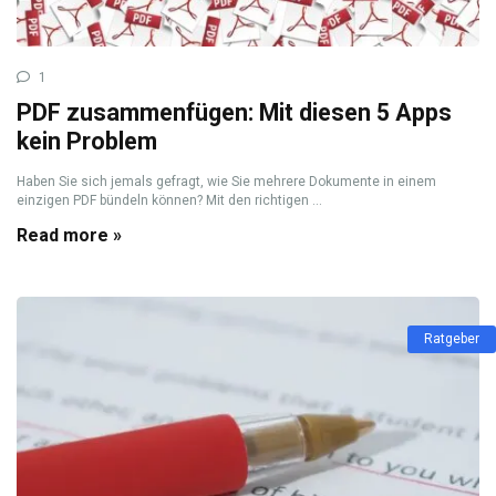
1
PDF zusammenfügen: Mit diesen 5 Apps
kein Problem
Haben Sie sich jemals gefragt, wie Sie mehrere Dokumente in einem
einzigen PDF bündeln können? Mit den richtigen ...
Read more »
Ratgeber