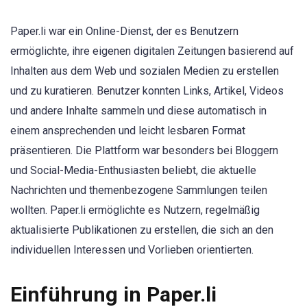
Paper.li war ein Online-Dienst, der es Benutzern
ermöglichte, ihre eigenen digitalen Zeitungen basierend auf
Inhalten aus dem Web und sozialen Medien zu erstellen
und zu kuratieren. Benutzer konnten Links, Artikel, Videos
und andere Inhalte sammeln und diese automatisch in
einem ansprechenden und leicht lesbaren Format
präsentieren. Die Plattform war besonders bei Bloggern
und Social-Media-Enthusiasten beliebt, die aktuelle
Nachrichten und themenbezogene Sammlungen teilen
wollten. Paper.li ermöglichte es Nutzern, regelmäßig
aktualisierte Publikationen zu erstellen, die sich an den
individuellen Interessen und Vorlieben orientierten.
Einführung in Paper.li