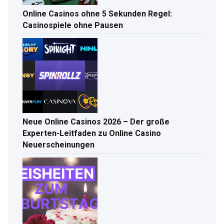
Online Casinos ohne 5 Sekunden Regel:
Casinospiele ohne Pausen
Neue Online Casinos 2026 – Der große
Experten-Leitfaden zu Online Casino
Neuerscheinungen