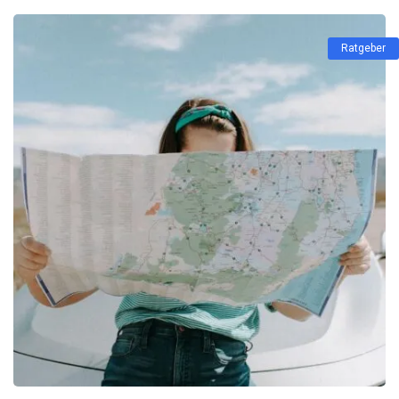
Ratgeber