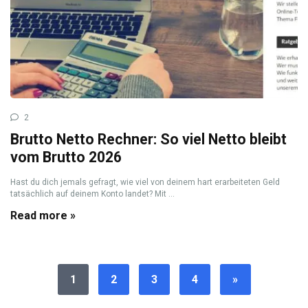
2
Brutto Netto Rechner: So viel Netto bleibt
vom Brutto 2026
Hast du dich jemals gefragt, wie viel von deinem hart erarbeiteten Geld
tatsächlich auf deinem Konto landet? Mit ...
Read more »
1
2
3
4
»