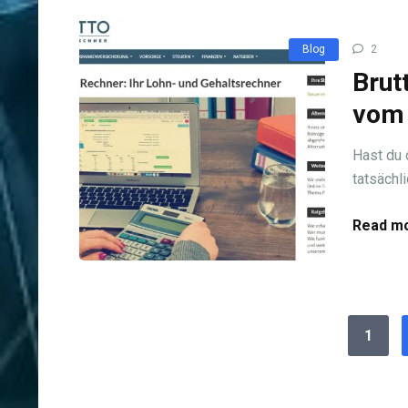
Blog
2
Brut
vom 
Hast du 
tatsächli
Read mo
1