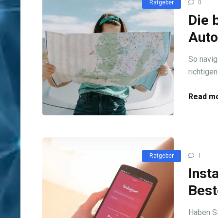
Ratgeber
0
Die 
Auto
So navig
richtigen
Read mo
Ratgeber
1
Inst
Best
Haben Si