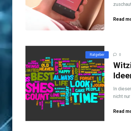
zuschaut
Read mo
Ratgeber
0
Witz
Idee
In diese
nicht nu
Read mo