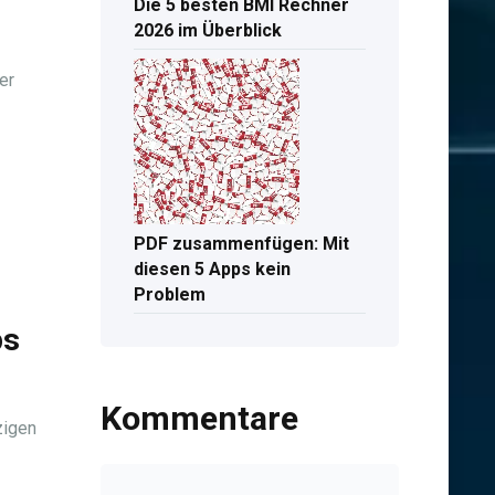
Die 5 besten BMI Rechner
2026 im Überblick
er
PDF zusammenfügen: Mit
diesen 5 Apps kein
Problem
ps
Kommentare
zigen