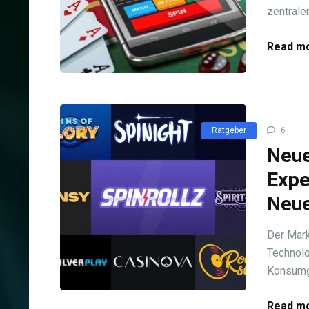
zentrale
Read mo
Ratgeber
6
Neue
Expe
Neue
Der Mark
Technolo
Konsumg
Read mo