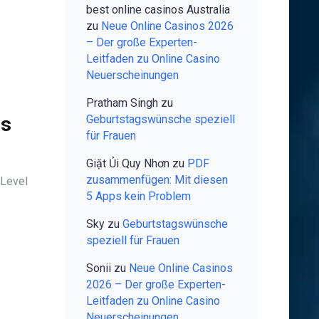
best online casinos Australia
zu
Neue Online Casinos 2026
– Der große Experten-
Leitfaden zu Online Casino
Neuerscheinungen
Pratham Singh
zu
Geburtstagswünsche speziell
ls
für Frauen
Giặt Ủi Quy Nhơn
zu
PDF
zusammenfügen: Mit diesen
 Level
5 Apps kein Problem
Sky
zu
Geburtstagswünsche
speziell für Frauen
Sonii
zu
Neue Online Casinos
2026 – Der große Experten-
Leitfaden zu Online Casino
Neuerscheinungen