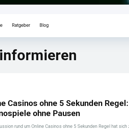
te
Ratgeber
Blog
l informieren
ne Casinos ohne 5 Sekunden Regel:
nospiele ohne Pausen
ussion rund um Online Casinos ohne 5 Sekunden Regel hat sich