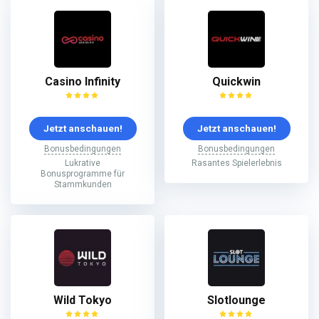
Casino Infinity
Quickwin
Jetzt anschauen!
Jetzt anschauen!
Bonusbedingungen
Bonusbedingungen
Lukrative
Rasantes Spielerlebnis
Bonusprogramme für
Stammkunden
Wild Tokyo
Slotlounge