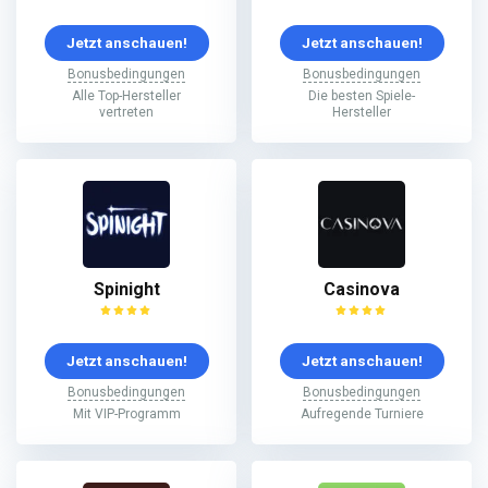
Jetzt anschauen!
Jetzt anschauen!
Bonusbedingungen
Bonusbedingungen
Alle Top-Hersteller
Die besten Spiele-
vertreten
Hersteller
Spinight
Casinova
Jetzt anschauen!
Jetzt anschauen!
Bonusbedingungen
Bonusbedingungen
Mit VIP-Programm
Aufregende Turniere