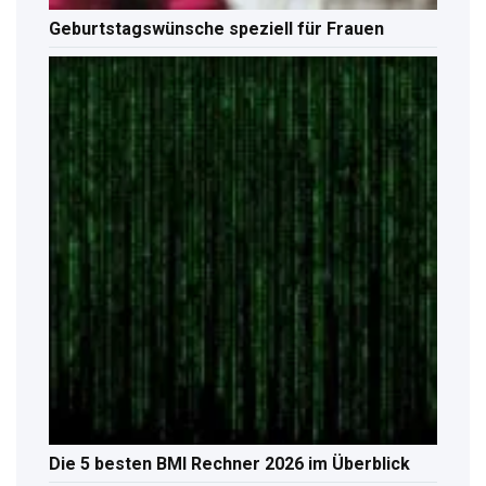
Geburtstagswünsche speziell für Frauen
Die 5 besten BMI Rechner 2026 im Überblick