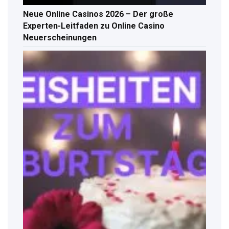
Neue Online Casinos 2026 – Der große
Experten-Leitfaden zu Online Casino
Neuerscheinungen