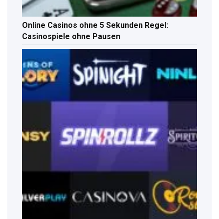
Online Casinos ohne 5 Sekunden Regel:
Casinospiele ohne Pausen