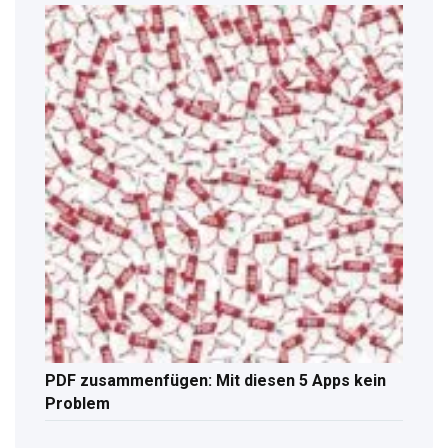
PDF zusammenfügen: Mit diesen 5 Apps kein
Problem