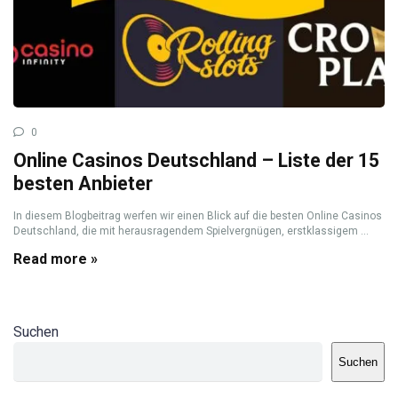
0
Online Casinos Deutschland – Liste der 15
besten Anbieter
In diesem Blogbeitrag werfen wir einen Blick auf die besten Online Casinos
Deutschland, die mit herausragendem Spielvergnügen, erstklassigem ...
Read more »
Suchen
Suchen