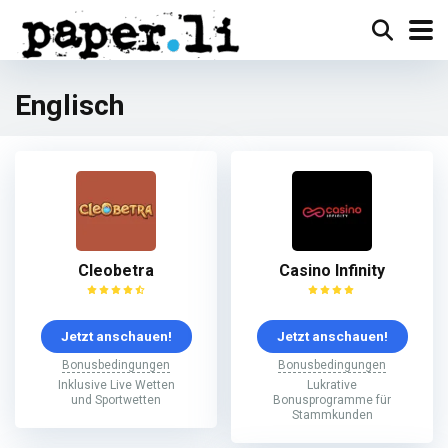
Englisch
Cleobetra
Casino Infinity
Jetzt anschauen!
Jetzt anschauen!
Bonusbedingungen
Bonusbedingungen
Inklusive Live Wetten
Lukrative
und Sportwetten
Bonusprogramme für
Stammkunden