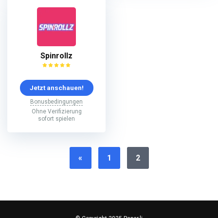
Spinrollz
Jetzt anschauen!
Bonusbedingungen
Ohne Verifizierung
sofort spielen
«
1
2