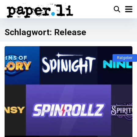
Schlagwort:
Release
Ratgeber