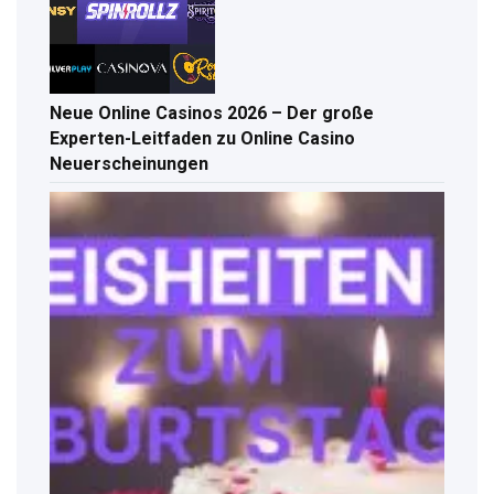
Neue Online Casinos 2026 – Der große
Experten-Leitfaden zu Online Casino
Neuerscheinungen