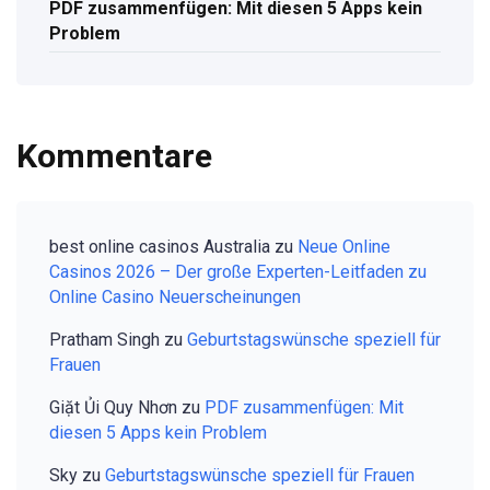
PDF zusammenfügen: Mit diesen 5 Apps kein
Problem
Kommentare
best online casinos Australia
zu
Neue Online
Casinos 2026 – Der große Experten-Leitfaden zu
Online Casino Neuerscheinungen
Pratham Singh
zu
Geburtstagswünsche speziell für
Frauen
Giặt Ủi Quy Nhơn
zu
PDF zusammenfügen: Mit
diesen 5 Apps kein Problem
Sky
zu
Geburtstagswünsche speziell für Frauen