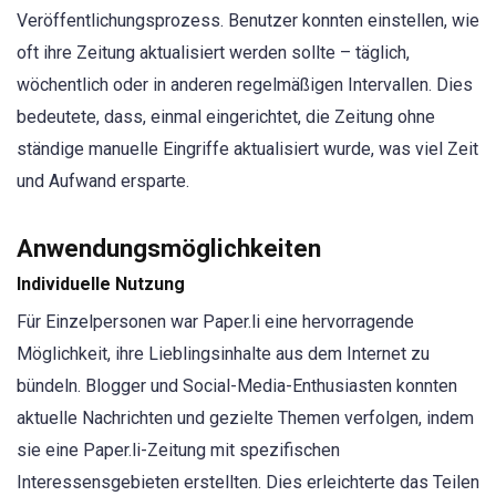
Veröffentlichungsprozess. Benutzer konnten einstellen, wie
oft ihre Zeitung aktualisiert werden sollte – täglich,
wöchentlich oder in anderen regelmäßigen Intervallen. Dies
bedeutete, dass, einmal eingerichtet, die Zeitung ohne
ständige manuelle Eingriffe aktualisiert wurde, was viel Zeit
und Aufwand ersparte.
Anwendungsmöglichkeiten
Individuelle Nutzung
Für Einzelpersonen war Paper.li eine hervorragende
Möglichkeit, ihre Lieblingsinhalte aus dem Internet zu
bündeln. Blogger und Social-Media-Enthusiasten konnten
aktuelle Nachrichten und gezielte Themen verfolgen, indem
sie eine Paper.li-Zeitung mit spezifischen
Interessensgebieten erstellten. Dies erleichterte das Teilen