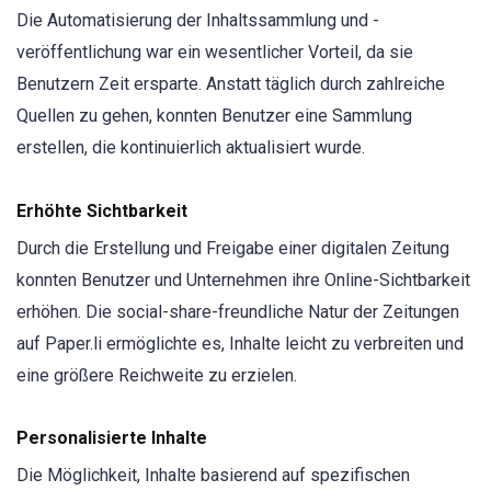
Die Automatisierung der Inhaltssammlung und -
veröffentlichung war ein wesentlicher Vorteil, da sie
Benutzern Zeit ersparte. Anstatt täglich durch zahlreiche
Quellen zu gehen, konnten Benutzer eine Sammlung
erstellen, die kontinuierlich aktualisiert wurde.
Erhöhte Sichtbarkeit
Durch die Erstellung und Freigabe einer digitalen Zeitung
konnten Benutzer und Unternehmen ihre Online-Sichtbarkeit
erhöhen. Die social-share-freundliche Natur der Zeitungen
auf Paper.li ermöglichte es, Inhalte leicht zu verbreiten und
eine größere Reichweite zu erzielen.
Personalisierte Inhalte
Die Möglichkeit, Inhalte basierend auf spezifischen