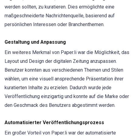
werden sollten, zu kuratieren. Dies ermöglichte eine
maßgeschneiderte Nachrichtenquelle, basierend auf
persönlichen Interessen oder Branchenthemen.
Gestaltung und Anpassung
Ein weiteres Merkmal von Paper.li war die Möglichkeit, das
Layout und Design der digitalen Zeitung anzupassen.
Benutzer konnten aus verschiedenen Themen und Stilen
wählen, um eine visuell ansprechende Präsentation ihrer
kuratierten Inhalte zu erzielen. Dadurch wurde jede
Veröffentlichung einzigartig und konnte auf die Marke oder
den Geschmack des Benutzers abgestimmt werden.
Automatisierter Veröffentlichungsprozess
Ein großer Vorteil von Paper.li war der automatisierte