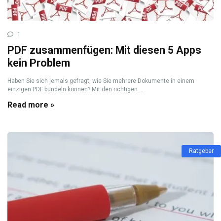
1
PDF zusammenfügen: Mit diesen 5 Apps
kein Problem
Haben Sie sich jemals gefragt, wie Sie mehrere Dokumente in einem
einzigen PDF bündeln können? Mit den richtigen ...
Read more »
Ratgeber