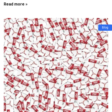
Read more »
Blog