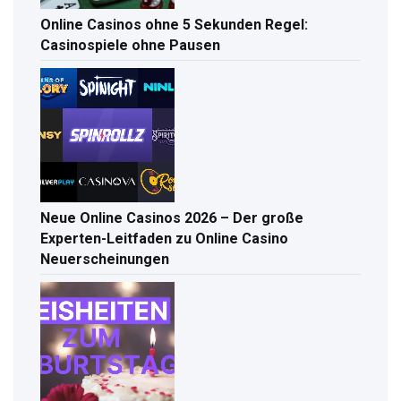
Online Casinos ohne 5 Sekunden Regel:
Casinospiele ohne Pausen
Neue Online Casinos 2026 – Der große
Experten-Leitfaden zu Online Casino
Neuerscheinungen