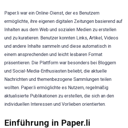
Paper.li war ein Online-Dienst, der es Benutzern
ermöglichte, ihre eigenen digitalen Zeitungen basierend auf
Inhalten aus dem Web und sozialen Medien zu erstellen
und zu kuratieren. Benutzer konnten Links, Artikel, Videos
und andere Inhalte sammeln und diese automatisch in
einem ansprechenden und leicht lesbaren Format
präsentieren. Die Plattform war besonders bei Bloggern
und Social-Media-Enthusiasten beliebt, die aktuelle
Nachrichten und themenbezogene Sammlungen teilen
wollten. Paper.li ermöglichte es Nutzern, regelmäßig
aktualisierte Publikationen zu erstellen, die sich an den
individuellen Interessen und Vorlieben orientierten.
Einführung in Paper.li