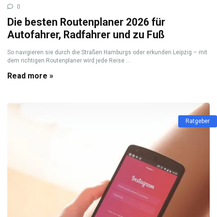
0
Die besten Routenplaner 2026 für
Autofahrer, Radfahrer und zu Fuß
So navigieren sie durch die Straßen Hamburgs oder erkunden Leipzig – mit
dem richtigen Routenplaner wird jede Reise ...
Read more »
Ratgeber