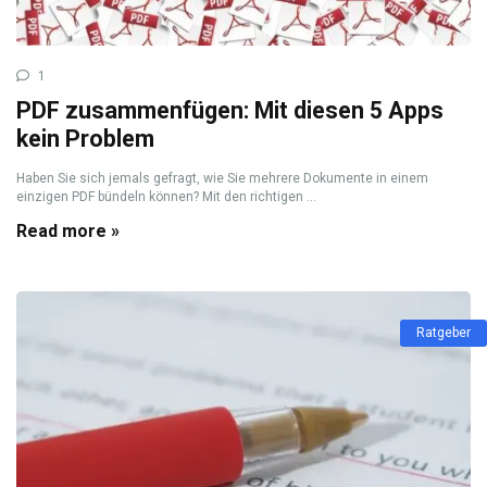
1
PDF zusammenfügen: Mit diesen 5 Apps
kein Problem
Haben Sie sich jemals gefragt, wie Sie mehrere Dokumente in einem
einzigen PDF bündeln können? Mit den richtigen ...
Read more »
Ratgeber