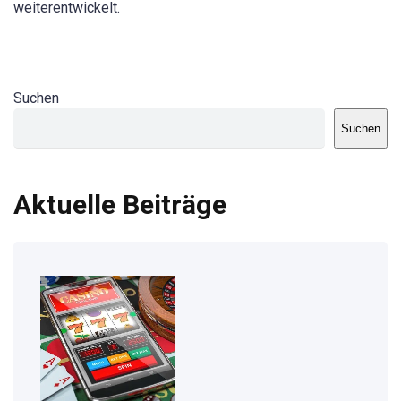
weiterentwickelt.
Suchen
Suchen
Aktuelle Beiträge