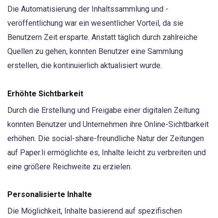
Die Automatisierung der Inhaltssammlung und -
veröffentlichung war ein wesentlicher Vorteil, da sie
Benutzern Zeit ersparte. Anstatt täglich durch zahlreiche
Quellen zu gehen, konnten Benutzer eine Sammlung
erstellen, die kontinuierlich aktualisiert wurde.
Erhöhte Sichtbarkeit
Durch die Erstellung und Freigabe einer digitalen Zeitung
konnten Benutzer und Unternehmen ihre Online-Sichtbarkeit
erhöhen. Die social-share-freundliche Natur der Zeitungen
auf Paper.li ermöglichte es, Inhalte leicht zu verbreiten und
eine größere Reichweite zu erzielen.
Personalisierte Inhalte
Die Möglichkeit, Inhalte basierend auf spezifischen