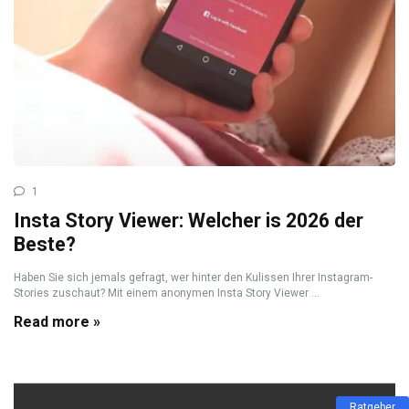
1
Insta Story Viewer: Welcher is 2026 der
Beste?
Haben Sie sich jemals gefragt, wer hinter den Kulissen Ihrer Instagram-
Stories zuschaut? Mit einem anonymen Insta Story Viewer ...
Read more »
Ratgeber