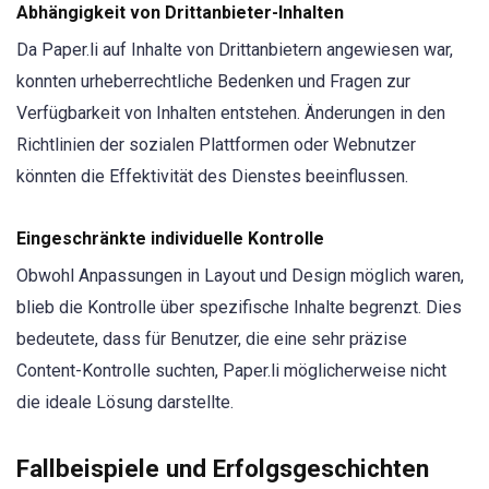
Abhängigkeit von Drittanbieter-Inhalten
Da Paper.li auf Inhalte von Drittanbietern angewiesen war,
konnten urheberrechtliche Bedenken und Fragen zur
Verfügbarkeit von Inhalten entstehen. Änderungen in den
Richtlinien der sozialen Plattformen oder Webnutzer
könnten die Effektivität des Dienstes beeinflussen.
Eingeschränkte individuelle Kontrolle
Obwohl Anpassungen in Layout und Design möglich waren,
blieb die Kontrolle über spezifische Inhalte begrenzt. Dies
bedeutete, dass für Benutzer, die eine sehr präzise
Content-Kontrolle suchten, Paper.li möglicherweise nicht
die ideale Lösung darstellte.
Fallbeispiele und Erfolgsgeschichten