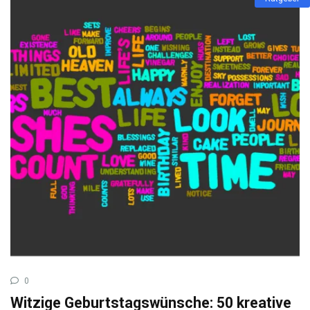
0
Witzige Geburtstagswünsche: 50 kreative