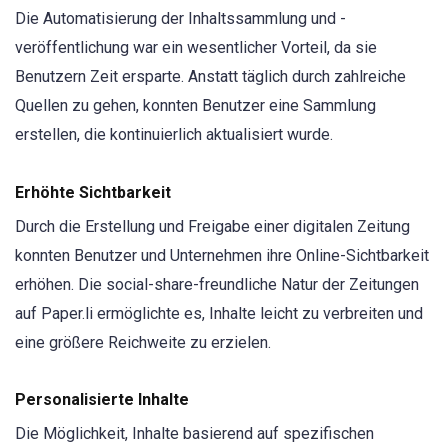
Die Automatisierung der Inhaltssammlung und -
veröffentlichung war ein wesentlicher Vorteil, da sie
Benutzern Zeit ersparte. Anstatt täglich durch zahlreiche
Quellen zu gehen, konnten Benutzer eine Sammlung
erstellen, die kontinuierlich aktualisiert wurde.
Erhöhte Sichtbarkeit
Durch die Erstellung und Freigabe einer digitalen Zeitung
konnten Benutzer und Unternehmen ihre Online-Sichtbarkeit
erhöhen. Die social-share-freundliche Natur der Zeitungen
auf Paper.li ermöglichte es, Inhalte leicht zu verbreiten und
eine größere Reichweite zu erzielen.
Personalisierte Inhalte
Die Möglichkeit, Inhalte basierend auf spezifischen