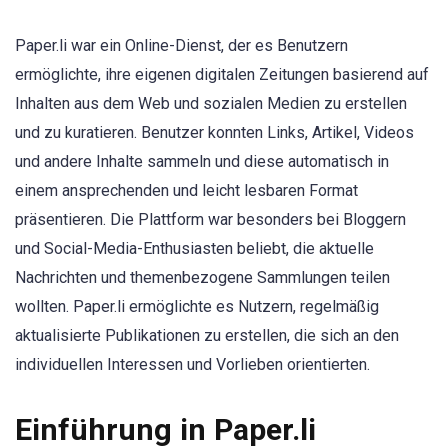
Paper.li war ein Online-Dienst, der es Benutzern
ermöglichte, ihre eigenen digitalen Zeitungen basierend auf
Inhalten aus dem Web und sozialen Medien zu erstellen
und zu kuratieren. Benutzer konnten Links, Artikel, Videos
und andere Inhalte sammeln und diese automatisch in
einem ansprechenden und leicht lesbaren Format
präsentieren. Die Plattform war besonders bei Bloggern
und Social-Media-Enthusiasten beliebt, die aktuelle
Nachrichten und themenbezogene Sammlungen teilen
wollten. Paper.li ermöglichte es Nutzern, regelmäßig
aktualisierte Publikationen zu erstellen, die sich an den
individuellen Interessen und Vorlieben orientierten.
Einführung in Paper.li