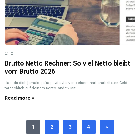
2
Brutto Netto Rechner: So viel Netto bleibt
vom Brutto 2026
Hast du dich jemals gefragt, wie viel von deinem hart erarbeiteten Geld
tatsächlich auf deinem Konto landet? Mit ...
Read more »
1
2
3
4
»