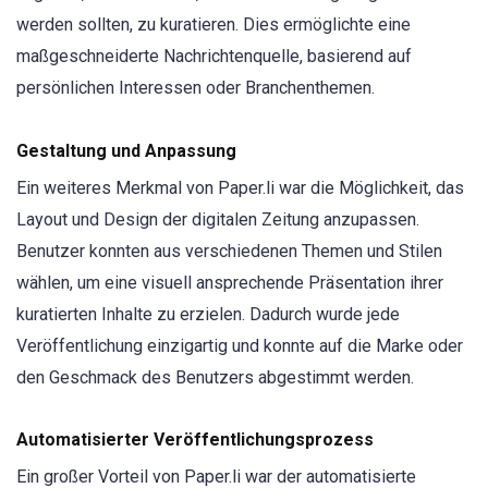
werden sollten, zu kuratieren. Dies ermöglichte eine
maßgeschneiderte Nachrichtenquelle, basierend auf
persönlichen Interessen oder Branchenthemen.
Gestaltung und Anpassung
Ein weiteres Merkmal von Paper.li war die Möglichkeit, das
Layout und Design der digitalen Zeitung anzupassen.
Benutzer konnten aus verschiedenen Themen und Stilen
wählen, um eine visuell ansprechende Präsentation ihrer
kuratierten Inhalte zu erzielen. Dadurch wurde jede
Veröffentlichung einzigartig und konnte auf die Marke oder
den Geschmack des Benutzers abgestimmt werden.
Automatisierter Veröffentlichungsprozess
Ein großer Vorteil von Paper.li war der automatisierte