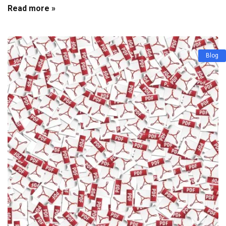
Read more »
Blog