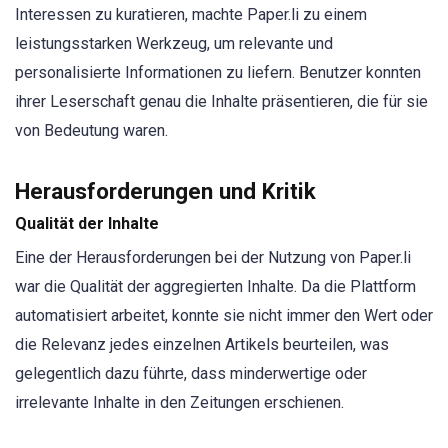
Interessen zu kuratieren, machte Paper.li zu einem
leistungsstarken Werkzeug, um relevante und
personalisierte Informationen zu liefern. Benutzer konnten
ihrer Leserschaft genau die Inhalte präsentieren, die für sie
von Bedeutung waren.
Herausforderungen und Kritik
Qualität der Inhalte
Eine der Herausforderungen bei der Nutzung von Paper.li
war die Qualität der aggregierten Inhalte. Da die Plattform
automatisiert arbeitet, konnte sie nicht immer den Wert oder
die Relevanz jedes einzelnen Artikels beurteilen, was
gelegentlich dazu führte, dass minderwertige oder
irrelevante Inhalte in den Zeitungen erschienen.