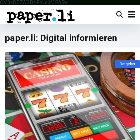
CM3xDZ7WSDNRhLc6f3PA5w
paper.li: Digital informieren
Ratgeber