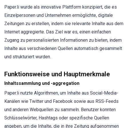
Paper.li wurde als innovative Plattform konzipiert, die es
Einzelpersonen und Unternehmen ermöglichte, digitale
Zeitungen zu erstellen, indem sie relevante Inhalte aus dem
Internet aggregierte. Das Ziel war es, einen einfachen
Zugang zu personalisierten Informationen zu bieten, indem
Inhalte aus verschiedenen Quellen automatisch gesammelt
und strukturiert wurden.
Funktionsweise und Hauptmerkmale
Inhaltssammlung und -aggregation
Paper.li nutzte Algorithmen, um Inhalte aus Social-Media-
Kanälen wie Twitter und Facebook sowie aus RSS-Feeds
und anderen Webquellen zu sammeln. Benutzer konnten
Schlüsselwörter, Hashtags oder spezifische Quellen
angeben, um die Inhalte, die in ihre Zeitung aufgenommen