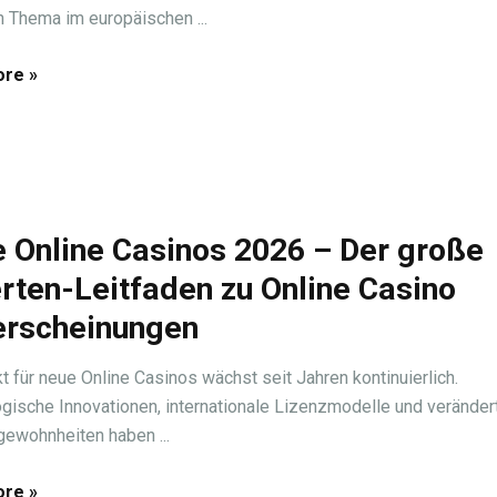
n Thema im europäischen ...
re »
 Online Casinos 2026 – Der große
rten-Leitfaden zu Online Casino
rscheinungen
t für neue Online Casinos wächst seit Jahren kontinuierlich.
gische Innovationen, internationale Lizenzmodelle und veränder
ewohnheiten haben ...
re »