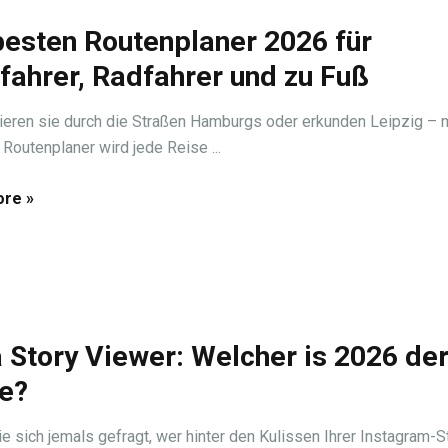
besten Routenplaner 2026 für
fahrer, Radfahrer und zu Fuß
ieren sie durch die Straßen Hamburgs oder erkunden Leipzig – 
 Routenplaner wird jede Reise ...
re »
a Story Viewer: Welcher is 2026 de
e?
e sich jemals gefragt, wer hinter den Kulissen Ihrer Instagram-S