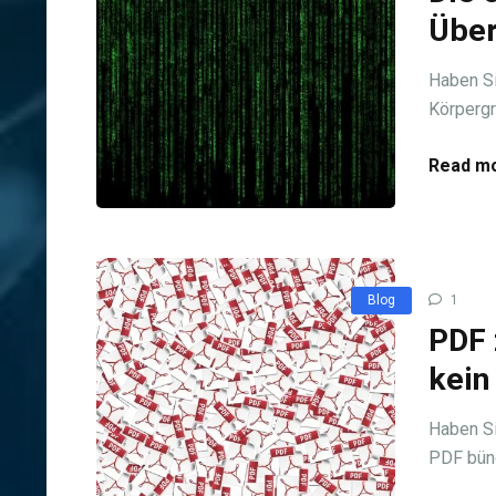
Über
Haben Si
Körpergr
Read mo
Blog
1
PDF 
kein
Haben Si
PDF bünd