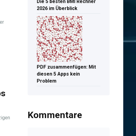
Die 5 besten BMI Rechner
2026 im Überblick
er
PDF zusammenfügen: Mit
diesen 5 Apps kein
Problem
ps
Kommentare
zigen