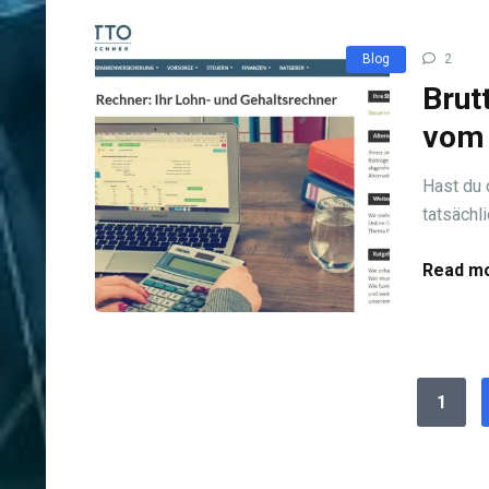
Blog
2
Brut
vom 
Hast du 
tatsächli
Read mo
1