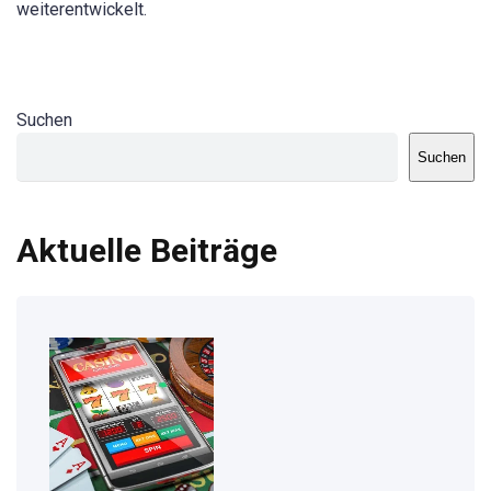
weiterentwickelt.
Suchen
Suchen
Aktuelle Beiträge