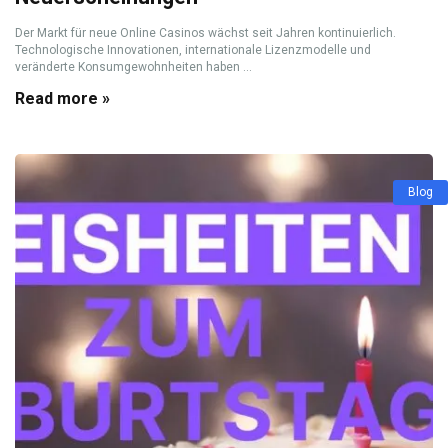
Der Markt für neue Online Casinos wächst seit Jahren kontinuierlich.
Technologische Innovationen, internationale Lizenzmodelle und
veränderte Konsumgewohnheiten haben ...
Read more »
Blog