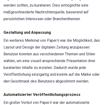
werden sollten, zu kuratieren. Dies ermöglichte eine
maßgeschneiderte Nachrichtenquelle, basierend auf
persönlichen Interessen oder Branchenthemen.
Gestaltung und Anpassung
Ein weiteres Merkmal von Paper.li war die Möglichkeit, das
Layout und Design der digitalen Zeitung anzupassen.
Benutzer konnten aus verschiedenen Themen und Stilen
wählen, um eine visuell ansprechende Präsentation ihrer
kuratierten Inhalte zu erzielen. Dadurch wurde jede
Veröffentlichung einzigartig und konnte auf die Marke oder
den Geschmack des Benutzers abgestimmt werden.
Automatisierter Veröffentlichungsprozess
Ein großer Vorteil von Paper.li war der automatisierte