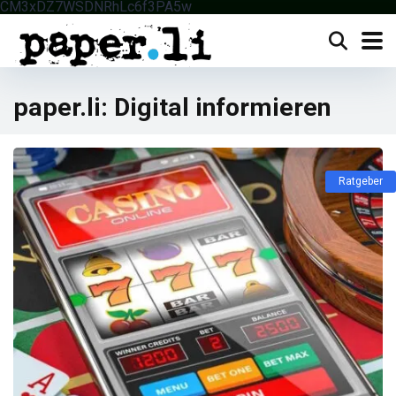
CM3xDZ7WSDNRhLc6f3PA5w
paper.li: Digital informieren
Ratgeber