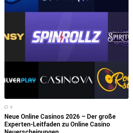
6
Neue Online Casinos 2026 – Der große
Experten-Leitfaden zu Online Casino
Neuerscheinungen