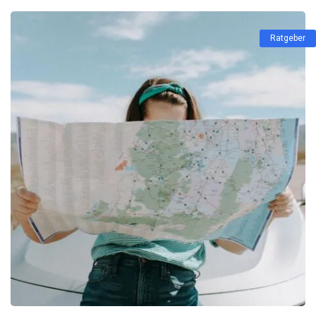
Ratgeber