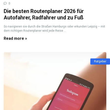
0
Die besten Routenplaner 2026 für
Autofahrer, Radfahrer und zu Fuß
So navigieren sie durch die Straßen Hamburgs oder erkunden Leipzig – mit
dem richtigen Routenplaner wird jede Reise ...
Read more »
Ratgeber