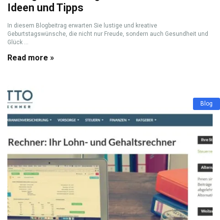
Ideen und Tipps
In diesem Blogbeitrag erwarten Sie lustige und kreative
Geburtstagswünsche, die nicht nur Freude, sondern auch Gesundheit und
Glück ...
Read more »
Blog