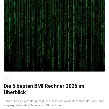
0
Die 5 besten BMI Rechner 2026 im
Überblick
Haben Sie sich jemals gefragt, wie Ihr Körpergewicht im Verhältnis zu Ihrer
Körpergröße steht? Mit einem BMI Rechner ...