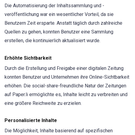
Die Automatisierung der Inhaltssammlung und -
veröffentlichung war ein wesentlicher Vorteil, da sie
Benutzern Zeit ersparte. Anstatt täglich durch zahlreiche
Quellen zu gehen, konnten Benutzer eine Sammlung
erstellen, die kontinuierlich aktualisiert wurde.
Erhöhte Sichtbarkeit
Durch die Erstellung und Freigabe einer digitalen Zeitung
konnten Benutzer und Unternehmen ihre Online-Sichtbarkeit
erhöhen. Die social-share-freundliche Natur der Zeitungen
auf Paper.li ermöglichte es, Inhalte leicht zu verbreiten und
eine größere Reichweite zu erzielen.
Personalisierte Inhalte
Die Möglichkeit, Inhalte basierend auf spezifischen