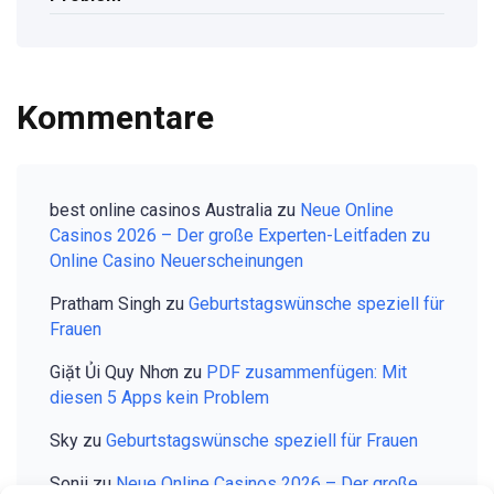
Kommentare
best online casinos Australia
zu
Neue Online
Casinos 2026 – Der große Experten-Leitfaden zu
Online Casino Neuerscheinungen
Pratham Singh
zu
Geburtstagswünsche speziell für
Frauen
Giặt Ủi Quy Nhơn
zu
PDF zusammenfügen: Mit
diesen 5 Apps kein Problem
Sky
zu
Geburtstagswünsche speziell für Frauen
Sonii
zu
Neue Online Casinos 2026 – Der große