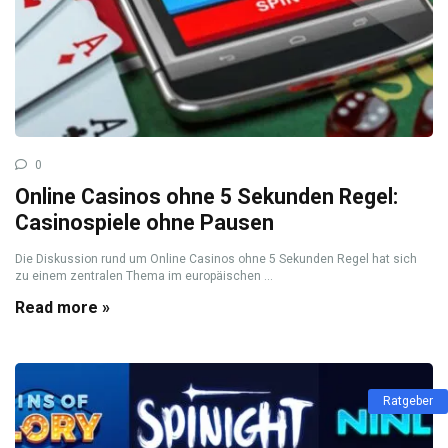
0
Online Casinos ohne 5 Sekunden Regel:
Casinospiele ohne Pausen
Die Diskussion rund um Online Casinos ohne 5 Sekunden Regel hat sich
zu einem zentralen Thema im europäischen ...
Read more »
Ratgeber