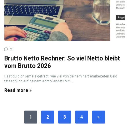
2
Brutto Netto Rechner: So viel Netto bleibt
vom Brutto 2026
Hast du dich jemals gefragt, wie viel von deinem hart erarbeiteten Geld
tatsächlich auf deinem Konto landet? Mit ...
Read more »
1
2
3
4
»