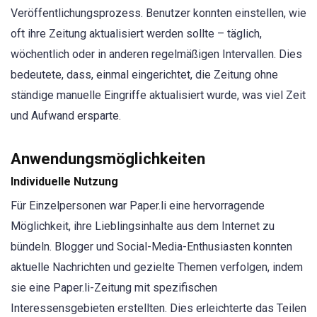
Veröffentlichungsprozess. Benutzer konnten einstellen, wie
oft ihre Zeitung aktualisiert werden sollte – täglich,
wöchentlich oder in anderen regelmäßigen Intervallen. Dies
bedeutete, dass, einmal eingerichtet, die Zeitung ohne
ständige manuelle Eingriffe aktualisiert wurde, was viel Zeit
und Aufwand ersparte.
Anwendungsmöglichkeiten
Individuelle Nutzung
Für Einzelpersonen war Paper.li eine hervorragende
Möglichkeit, ihre Lieblingsinhalte aus dem Internet zu
bündeln. Blogger und Social-Media-Enthusiasten konnten
aktuelle Nachrichten und gezielte Themen verfolgen, indem
sie eine Paper.li-Zeitung mit spezifischen
Interessensgebieten erstellten. Dies erleichterte das Teilen