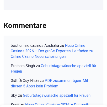
Kommentare
best online casinos Australia
zu
Neue Online
Casinos 2026 – Der große Experten-Leitfaden zu
Online Casino Neuerscheinungen
Pratham Singh
zu
Geburtstagswünsche speziell für
Frauen
Giặt Ủi Quy Nhơn
zu
PDF zusammenfügen: Mit
diesen 5 Apps kein Problem
Sky
zu
Geburtstagswünsche speziell für Frauen
Sonii
zu
Neue Online Casinos 2026 – Der große