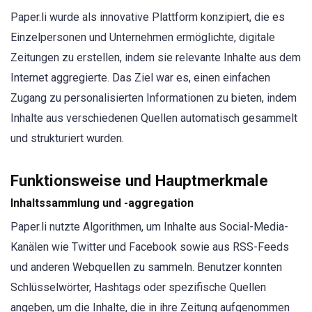
Paper.li wurde als innovative Plattform konzipiert, die es
Einzelpersonen und Unternehmen ermöglichte, digitale
Zeitungen zu erstellen, indem sie relevante Inhalte aus dem
Internet aggregierte. Das Ziel war es, einen einfachen
Zugang zu personalisierten Informationen zu bieten, indem
Inhalte aus verschiedenen Quellen automatisch gesammelt
und strukturiert wurden.
Funktionsweise und Hauptmerkmale
Inhaltssammlung und -aggregation
Paper.li nutzte Algorithmen, um Inhalte aus Social-Media-
Kanälen wie Twitter und Facebook sowie aus RSS-Feeds
und anderen Webquellen zu sammeln. Benutzer konnten
Schlüsselwörter, Hashtags oder spezifische Quellen
angeben, um die Inhalte, die in ihre Zeitung aufgenommen