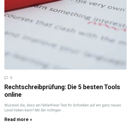
0
Rechtschreibprüfung: Die 5 besten Tools
online
Wussten Sie, dass ein fehlerfreier Text Ihr Schreiben auf ein ganz neues
Level heben kann? Mit der richtigen ...
Read more »