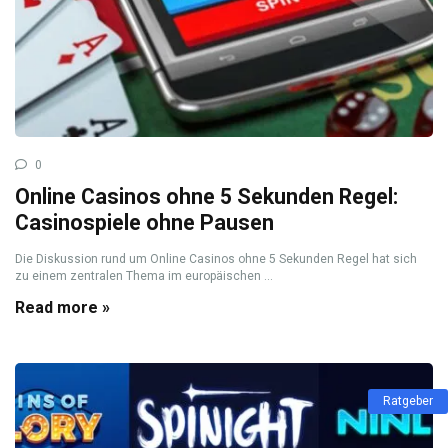
0
Online Casinos ohne 5 Sekunden Regel:
Casinospiele ohne Pausen
Die Diskussion rund um Online Casinos ohne 5 Sekunden Regel hat sich
zu einem zentralen Thema im europäischen ...
Read more »
Ratgeber