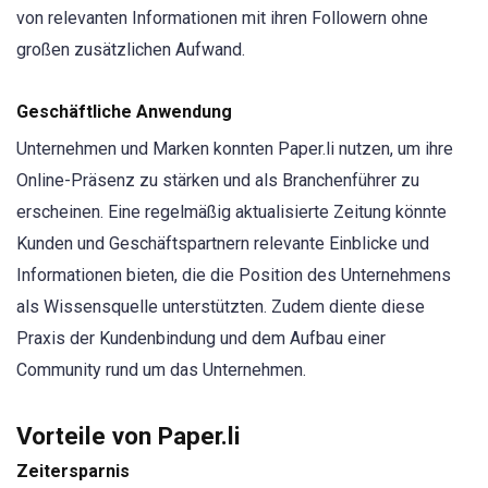
von relevanten Informationen mit ihren Followern ohne
großen zusätzlichen Aufwand.
Geschäftliche Anwendung
Unternehmen und Marken konnten Paper.li nutzen, um ihre
Online-Präsenz zu stärken und als Branchenführer zu
erscheinen. Eine regelmäßig aktualisierte Zeitung könnte
Kunden und Geschäftspartnern relevante Einblicke und
Informationen bieten, die die Position des Unternehmens
als Wissensquelle unterstützten. Zudem diente diese
Praxis der Kundenbindung und dem Aufbau einer
Community rund um das Unternehmen.
Vorteile von Paper.li
Zeitersparnis