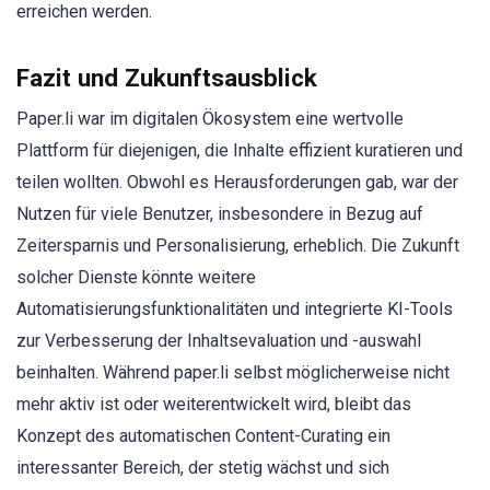
erreichen werden.
Fazit und Zukunftsausblick
Paper.li war im digitalen Ökosystem eine wertvolle
Plattform für diejenigen, die Inhalte effizient kuratieren und
teilen wollten. Obwohl es Herausforderungen gab, war der
Nutzen für viele Benutzer, insbesondere in Bezug auf
Zeitersparnis und Personalisierung, erheblich. Die Zukunft
solcher Dienste könnte weitere
Automatisierungsfunktionalitäten und integrierte KI-Tools
zur Verbesserung der Inhaltsevaluation und -auswahl
beinhalten. Während paper.li selbst möglicherweise nicht
mehr aktiv ist oder weiterentwickelt wird, bleibt das
Konzept des automatischen Content-Curating ein
interessanter Bereich, der stetig wächst und sich