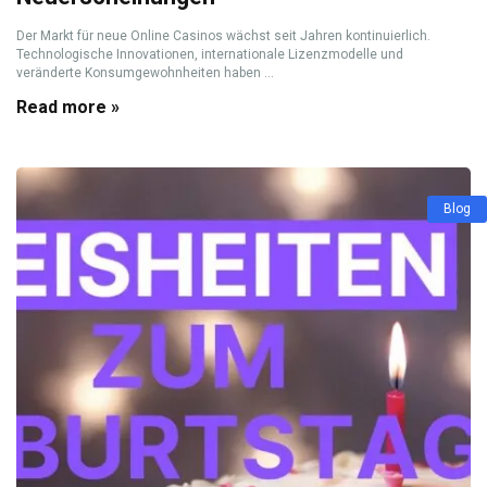
Der Markt für neue Online Casinos wächst seit Jahren kontinuierlich.
Technologische Innovationen, internationale Lizenzmodelle und
veränderte Konsumgewohnheiten haben ...
Read more »
Blog