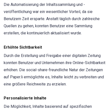
Die Automatisierung der Inhaltssammlung und -
veröffentlichung war ein wesentlicher Vorteil, da sie
Benutzern Zeit ersparte. Anstatt täglich durch zahlreiche
Quellen zu gehen, konnten Benutzer eine Sammlung
erstellen, die kontinuierlich aktualisiert wurde.
Erhöhte Sichtbarkeit
Durch die Erstellung und Freigabe einer digitalen Zeitung
konnten Benutzer und Unternehmen ihre Online-Sichtbarkeit
erhöhen. Die social-share-freundliche Natur der Zeitungen
auf Paper.li ermöglichte es, Inhalte leicht zu verbreiten und
eine größere Reichweite zu erzielen.
Personalisierte Inhalte
Die Möglichkeit, Inhalte basierend auf spezifischen