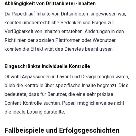
Abhängigkeit von Drittanbieter-Inhalten
Da Paper.li auf Inhalte von Drittanbietern angewiesen war,
konnten urheberrechtliche Bedenken und Fragen zur
Verfügbarkeit von Inhalten entstehen. Änderungen in den
Richtlinien der sozialen Plattformen oder Webnutzer
könnten die Effektivität des Dienstes beeinflussen.
Eingeschränkte individuelle Kontrolle
Obwohl Anpassungen in Layout und Design möglich waren,
blieb die Kontrolle über spezifische Inhalte begrenzt. Dies
bedeutete, dass für Benutzer, die eine sehr präzise
Content-Kontrolle suchten, Paper.li möglicherweise nicht
die ideale Lösung darstellte.
Fallbeispiele und Erfolgsgeschichten