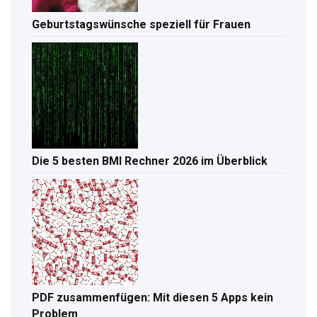
Geburtstagswünsche speziell für Frauen
Die 5 besten BMI Rechner 2026 im Überblick
PDF zusammenfügen: Mit diesen 5 Apps kein
Problem