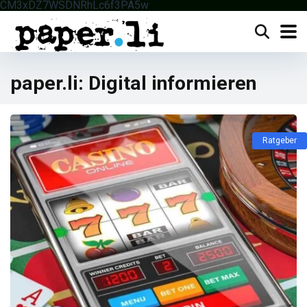
CM3xDZ7WSDNRhLc6f3PA5w
paper.li: Digital informieren
Ratgeber