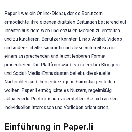
Paper.li war ein Online-Dienst, der es Benutzern
ermöglichte, ihre eigenen digitalen Zeitungen basierend auf
Inhalten aus dem Web und sozialen Medien zu erstellen
und zu kuratieren. Benutzer konnten Links, Artikel, Videos
und andere Inhalte sammeln und diese automatisch in
einem ansprechenden und leicht lesbaren Format
präsentieren. Die Plattform war besonders bei Bloggern
und Social-Media-Enthusiasten beliebt, die aktuelle
Nachrichten und themenbezogene Sammlungen teilen
wollten. Paper.li ermöglichte es Nutzern, regelmäßig
aktualisierte Publikationen zu erstellen, die sich an den
individuellen Interessen und Vorlieben orientierten.
Einführung in Paper.li