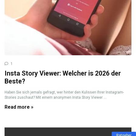
1
Insta Story Viewer: Welcher is 2026 der
Beste?
Haben Sie sich jemals gefragt, wer hinter den Kulissen Ihrer Instagram-
Stories zuschaut? Mit einem anonymen Insta Story Viewer ...
Read more »
Ratgeber