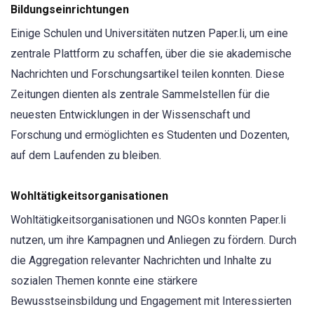
Bildungseinrichtungen
Einige Schulen und Universitäten nutzen Paper.li, um eine
zentrale Plattform zu schaffen, über die sie akademische
Nachrichten und Forschungsartikel teilen konnten. Diese
Zeitungen dienten als zentrale Sammelstellen für die
neuesten Entwicklungen in der Wissenschaft und
Forschung und ermöglichten es Studenten und Dozenten,
auf dem Laufenden zu bleiben.
Wohltätigkeitsorganisationen
Wohltätigkeitsorganisationen und NGOs konnten Paper.li
nutzen, um ihre Kampagnen und Anliegen zu fördern. Durch
die Aggregation relevanter Nachrichten und Inhalte zu
sozialen Themen konnte eine stärkere
Bewusstseinsbildung und Engagement mit Interessierten