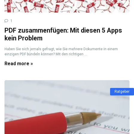
1
PDF zusammenfügen: Mit diesen 5 Apps
kein Problem
Haben Sie sich jemals gefragt, wie Sie mehrere Dokumente in einem
einzigen PDF bündeln können? Mit den richtigen ...
Read more »
Ratgeber