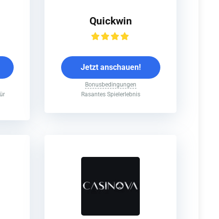
Quickwin
Jetzt anschauen!
Bonusbedingungen
ür
Rasantes Spielerlebnis