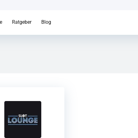
te
Ratgeber
Blog