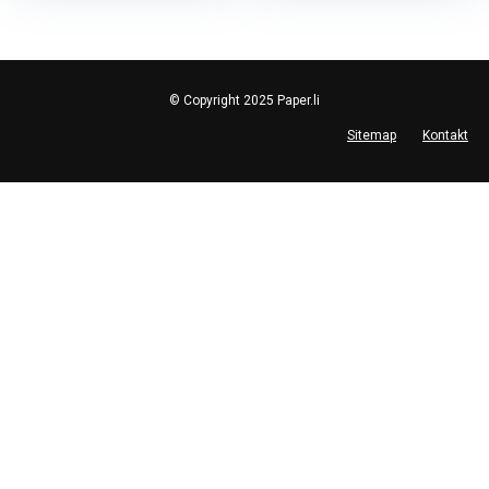
© Copyright 2025 Paper.li
Sitemap
Kontakt