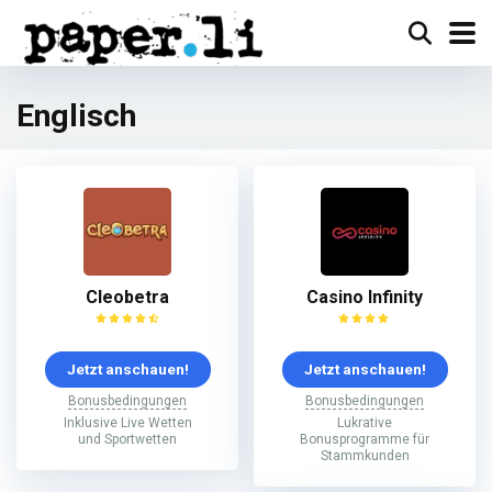
Englisch
Cleobetra
Casino Infinity
Jetzt anschauen!
Jetzt anschauen!
Bonusbedingungen
Bonusbedingungen
Inklusive Live Wetten
Lukrative
und Sportwetten
Bonusprogramme für
Stammkunden