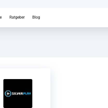
te
Ratgeber
Blog