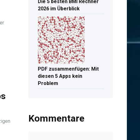
Die 5 besten BMI Rechner
2026 im Überblick
er
PDF zusammenfügen: Mit
diesen 5 Apps kein
Problem
ps
Kommentare
zigen