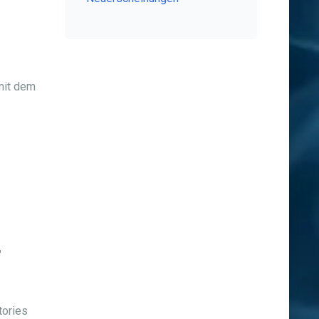
mit dem
r
tories