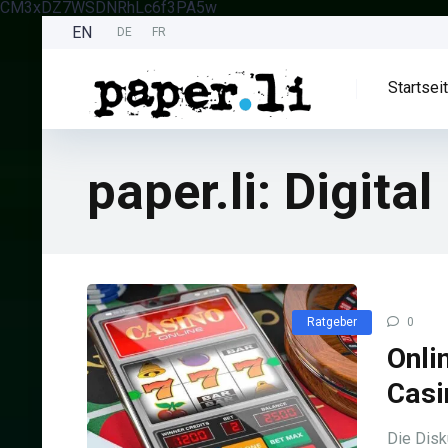
CM3xDZ7WSDNRhLc6f3PA5w
EN
DE
FR
Startsei
paper.li: Digita
Ratgeber
0
Onli
Casi
Die Disk