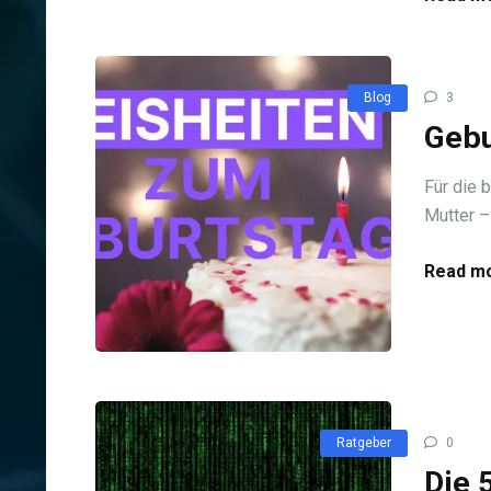
Blog
3
Gebu
Für die 
Mutter – 
Read mo
Ratgeber
0
Die 