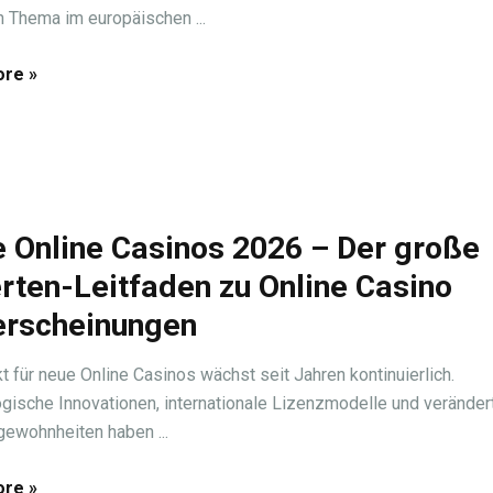
n Thema im europäischen ...
re »
 Online Casinos 2026 – Der große
rten-Leitfaden zu Online Casino
rscheinungen
t für neue Online Casinos wächst seit Jahren kontinuierlich.
gische Innovationen, internationale Lizenzmodelle und veränder
ewohnheiten haben ...
re »