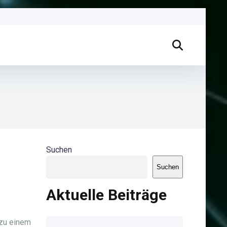
Suchen
Suchen
Aktuelle Beiträge
 zu einem