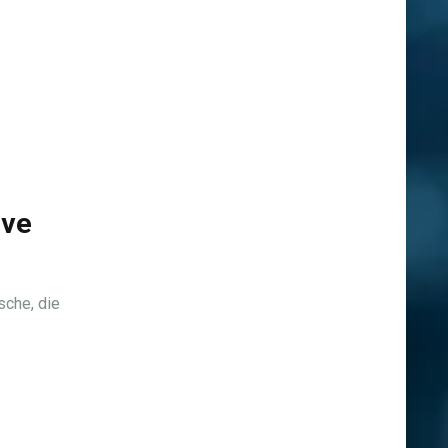
ive
sche, die