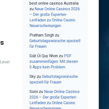
best online casinos Australia
zu
Neue Online Casinos 2026
– Der große Experten-
Leitfaden zu Online Casino
Neuerscheinungen
Pratham Singh
zu
Geburtstagswünsche speziell
ls
für Frauen
Giặt Ủi Quy Nhơn
zu
PDF
zusammenfügen: Mit diesen
 Level
5 Apps kein Problem
Sky
zu
Geburtstagswünsche
speziell für Frauen
Sonii
zu
Neue Online Casinos
2026 – Der große Experten-
Leitfaden zu Online Casino
Neuerscheinungen