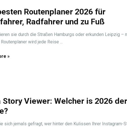
besten Routenplaner 2026 für
fahrer, Radfahrer und zu Fuß
ieren sie durch die Straßen Hamburgs oder erkunden Leipzig – 
 Routenplaner wird jede Reise ...
re »
a Story Viewer: Welcher is 2026 de
e?
e sich jemals gefragt, wer hinter den Kulissen Ihrer Instagram-S