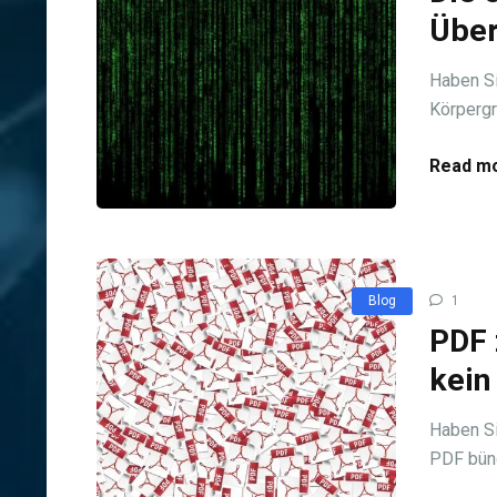
Über
Haben Si
Körpergr
Read mo
Blog
1
PDF 
kein
Haben Si
PDF bünd