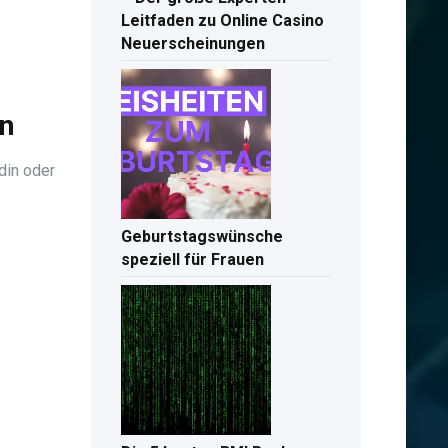
Leitfaden zu Online Casino
Neuerscheinungen
en
din oder
Geburtstagswünsche
speziell für Frauen