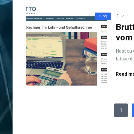
Blog
2
Brut
vom 
Hast du 
tatsächli
Read mo
1