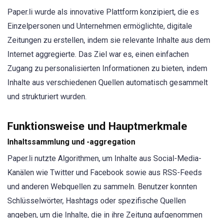
Paper.li wurde als innovative Plattform konzipiert, die es
Einzelpersonen und Unternehmen ermöglichte, digitale
Zeitungen zu erstellen, indem sie relevante Inhalte aus dem
Internet aggregierte. Das Ziel war es, einen einfachen
Zugang zu personalisierten Informationen zu bieten, indem
Inhalte aus verschiedenen Quellen automatisch gesammelt
und strukturiert wurden.
Funktionsweise und Hauptmerkmale
Inhaltssammlung und -aggregation
Paper.li nutzte Algorithmen, um Inhalte aus Social-Media-
Kanälen wie Twitter und Facebook sowie aus RSS-Feeds
und anderen Webquellen zu sammeln. Benutzer konnten
Schlüsselwörter, Hashtags oder spezifische Quellen
angeben, um die Inhalte, die in ihre Zeitung aufgenommen