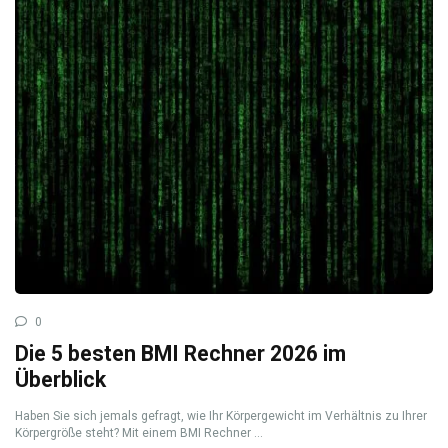
0
Die 5 besten BMI Rechner 2026 im
Überblick
Haben Sie sich jemals gefragt, wie Ihr Körpergewicht im Verhältnis zu Ihrer
Körpergröße steht? Mit einem BMI Rechner ...