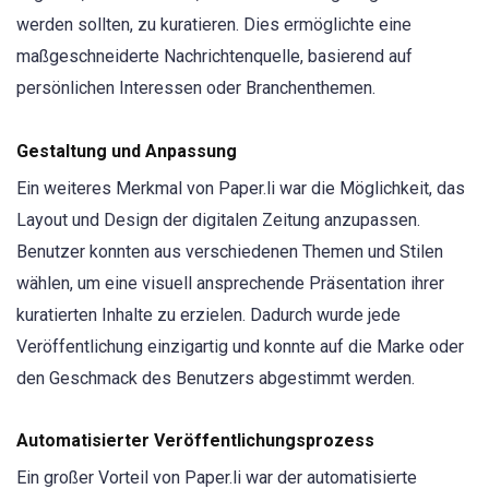
werden sollten, zu kuratieren. Dies ermöglichte eine
maßgeschneiderte Nachrichtenquelle, basierend auf
persönlichen Interessen oder Branchenthemen.
Gestaltung und Anpassung
Ein weiteres Merkmal von Paper.li war die Möglichkeit, das
Layout und Design der digitalen Zeitung anzupassen.
Benutzer konnten aus verschiedenen Themen und Stilen
wählen, um eine visuell ansprechende Präsentation ihrer
kuratierten Inhalte zu erzielen. Dadurch wurde jede
Veröffentlichung einzigartig und konnte auf die Marke oder
den Geschmack des Benutzers abgestimmt werden.
Automatisierter Veröffentlichungsprozess
Ein großer Vorteil von Paper.li war der automatisierte