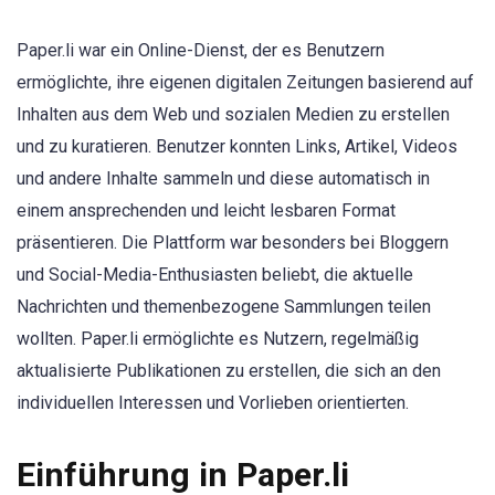
Paper.li war ein Online-Dienst, der es Benutzern
ermöglichte, ihre eigenen digitalen Zeitungen basierend auf
Inhalten aus dem Web und sozialen Medien zu erstellen
und zu kuratieren. Benutzer konnten Links, Artikel, Videos
und andere Inhalte sammeln und diese automatisch in
einem ansprechenden und leicht lesbaren Format
präsentieren. Die Plattform war besonders bei Bloggern
und Social-Media-Enthusiasten beliebt, die aktuelle
Nachrichten und themenbezogene Sammlungen teilen
wollten. Paper.li ermöglichte es Nutzern, regelmäßig
aktualisierte Publikationen zu erstellen, die sich an den
individuellen Interessen und Vorlieben orientierten.
Einführung in Paper.li