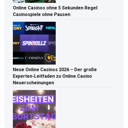
Online Casinos ohne 5 Sekunden Regel:
Casinospiele ohne Pausen
Neue Online Casinos 2026 – Der große
Experten-Leitfaden zu Online Casino
Neuerscheinungen