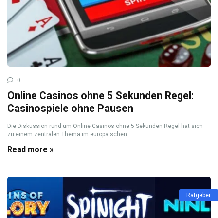
0
Online Casinos ohne 5 Sekunden Regel:
Casinospiele ohne Pausen
Die Diskussion rund um Online Casinos ohne 5 Sekunden Regel hat sich
zu einem zentralen Thema im europäischen ...
Read more »
Ratgeber