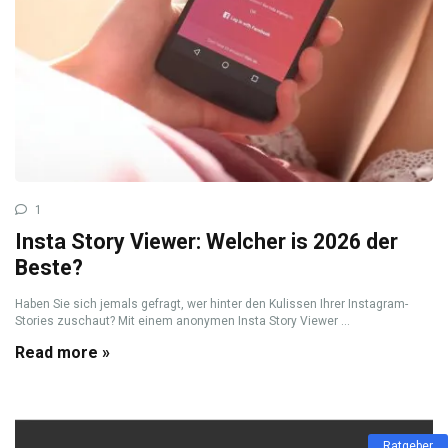
1
Insta Story Viewer: Welcher is 2026 der
Beste?
Haben Sie sich jemals gefragt, wer hinter den Kulissen Ihrer Instagram-
Stories zuschaut? Mit einem anonymen Insta Story Viewer ...
Read more »
Ratgeber