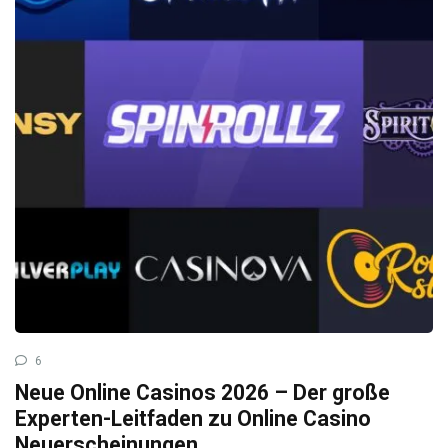
6
Neue Online Casinos 2026 – Der große
Experten-Leitfaden zu Online Casino
Neuerscheinungen