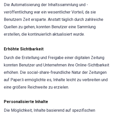
Die Automatisierung der Inhaltssammlung und -
veröffentlichung war ein wesentlicher Vorteil, da sie
Benutzern Zeit ersparte. Anstatt täglich durch zahlreiche
Quellen zu gehen, konnten Benutzer eine Sammlung
erstellen, die kontinuierlich aktualisiert wurde.
Erhöhte Sichtbarkeit
Durch die Erstellung und Freigabe einer digitalen Zeitung
konnten Benutzer und Unternehmen ihre Online-Sichtbarkeit
erhöhen. Die social-share-freundliche Natur der Zeitungen
auf Paper.li ermöglichte es, Inhalte leicht zu verbreiten und
eine größere Reichweite zu erzielen.
Personalisierte Inhalte
Die Möglichkeit, Inhalte basierend auf spezifischen