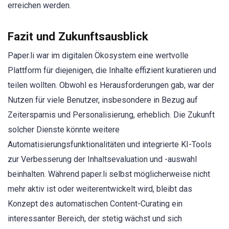
erreichen werden.
Fazit und Zukunftsausblick
Paper.li war im digitalen Ökosystem eine wertvolle
Plattform für diejenigen, die Inhalte effizient kuratieren und
teilen wollten. Obwohl es Herausforderungen gab, war der
Nutzen für viele Benutzer, insbesondere in Bezug auf
Zeitersparnis und Personalisierung, erheblich. Die Zukunft
solcher Dienste könnte weitere
Automatisierungsfunktionalitäten und integrierte KI-Tools
zur Verbesserung der Inhaltsevaluation und -auswahl
beinhalten. Während paper.li selbst möglicherweise nicht
mehr aktiv ist oder weiterentwickelt wird, bleibt das
Konzept des automatischen Content-Curating ein
interessanter Bereich, der stetig wächst und sich