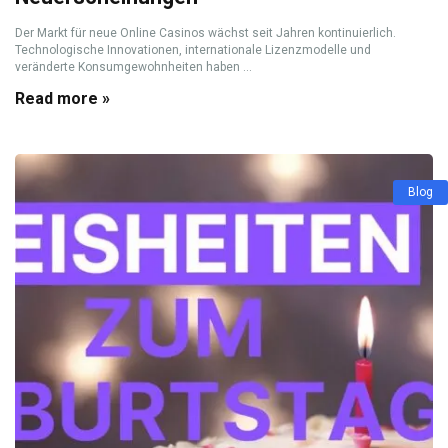
Der Markt für neue Online Casinos wächst seit Jahren kontinuierlich.
Technologische Innovationen, internationale Lizenzmodelle und
veränderte Konsumgewohnheiten haben ...
Read more »
Blog