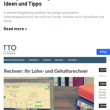
Ideen und Tipps
In diesem Blogbeitrag erwarten Sie lustige und kreative
Geburtstagswünsche, die nicht nur Freude, sondern auch Gesundheit und
Glück ...
Read more »
Blog