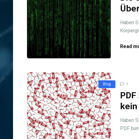
Über
Haben Si
Körpergr
Read mo
Blog
1
PDF 
kein
Haben Si
PDF bünd