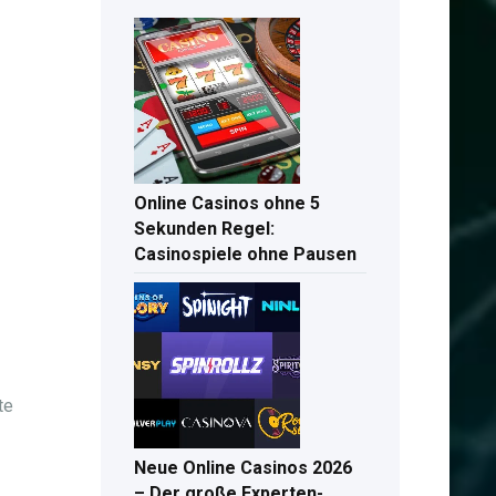
Online Casinos ohne 5
Sekunden Regel:
Casinospiele ohne Pausen
te
Neue Online Casinos 2026
– Der große Experten-