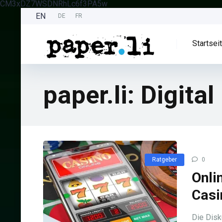
CM3xDZ7WSDNRhLc6f3PA5w
EN
DE
FR
Startsei
paper.li: Digita
Ratgeber
0
Onli
Casi
Die Disk