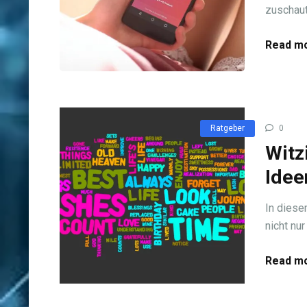
zuschaut
Read mo
Ratgeber
0
Witz
Idee
In diese
nicht nu
Read mo