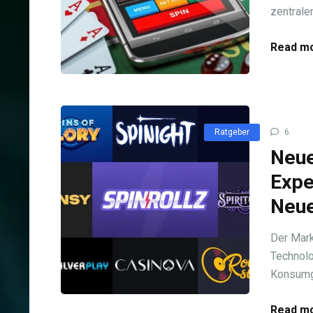
zentrale
Read mo
Ratgeber
6
Neue
Expe
Neue
Der Mark
Technolo
Konsumg
Read mo