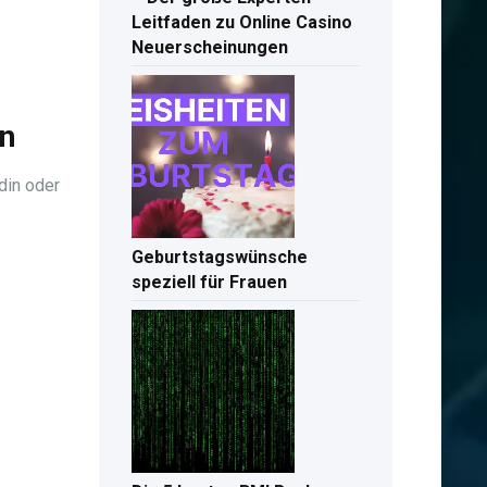
Leitfaden zu Online Casino
Neuerscheinungen
en
din oder
Geburtstagswünsche
speziell für Frauen