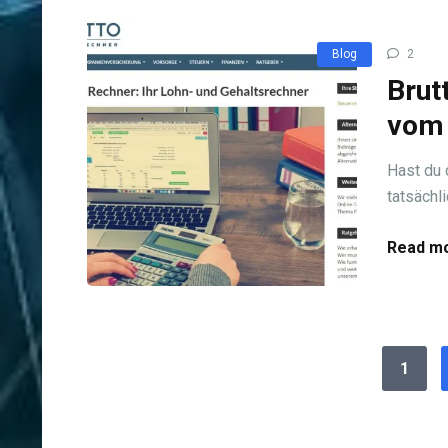
Blog
2
Brut
vom 
Hast du 
tatsächli
Read mo
1