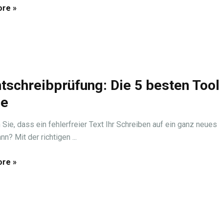
re »
tschreibprüfung: Die 5 besten Too
ne
Sie, dass ein fehlerfreier Text Ihr Schreiben auf ein ganz neues
n? Mit der richtigen ...
re »