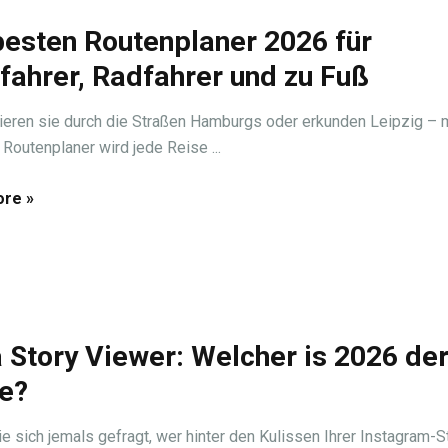
besten Routenplaner 2026 für
fahrer, Radfahrer und zu Fuß
ieren sie durch die Straßen Hamburgs oder erkunden Leipzig – 
 Routenplaner wird jede Reise ...
re »
a Story Viewer: Welcher is 2026 de
e?
e sich jemals gefragt, wer hinter den Kulissen Ihrer Instagram-S