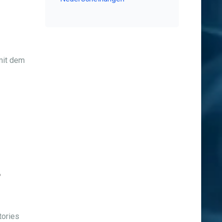
mit dem
r
tories