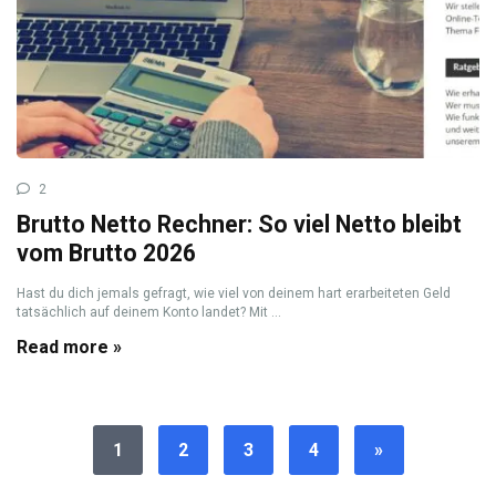
2
Brutto Netto Rechner: So viel Netto bleibt
vom Brutto 2026
Hast du dich jemals gefragt, wie viel von deinem hart erarbeiteten Geld
tatsächlich auf deinem Konto landet? Mit ...
Read more »
1
2
3
4
»