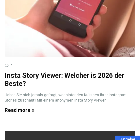
1
Insta Story Viewer: Welcher is 2026 der
Beste?
Haben Sie sich jemals gefragt, wer hinter den Kulissen Ihrer Instagram-
Stories zuschaut? Mit einem anonymen Insta Story Viewer ...
Read more »
Ratgeber