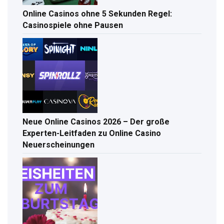
Online Casinos ohne 5 Sekunden Regel:
Casinospiele ohne Pausen
Neue Online Casinos 2026 – Der große
Experten-Leitfaden zu Online Casino
Neuerscheinungen