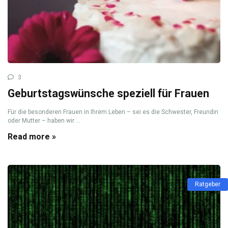
3
Geburtstagswünsche speziell für Frauen
Für die besonderen Frauen in Ihrem Leben – sei es die Schwester, Freundin
oder Mutter – haben wir ...
Read more »
Ratgeber