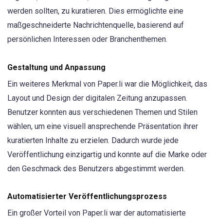
werden sollten, zu kuratieren. Dies ermöglichte eine
maßgeschneiderte Nachrichtenquelle, basierend auf
persönlichen Interessen oder Branchenthemen.
Gestaltung und Anpassung
Ein weiteres Merkmal von Paper.li war die Möglichkeit, das
Layout und Design der digitalen Zeitung anzupassen.
Benutzer konnten aus verschiedenen Themen und Stilen
wählen, um eine visuell ansprechende Präsentation ihrer
kuratierten Inhalte zu erzielen. Dadurch wurde jede
Veröffentlichung einzigartig und konnte auf die Marke oder
den Geschmack des Benutzers abgestimmt werden.
Automatisierter Veröffentlichungsprozess
Ein großer Vorteil von Paper.li war der automatisierte