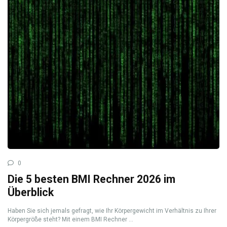
0
Die 5 besten BMI Rechner 2026 im
Überblick
Haben Sie sich jemals gefragt, wie Ihr Körpergewicht im Verhältnis zu Ihrer
Körpergröße steht? Mit einem BMI Rechner ...