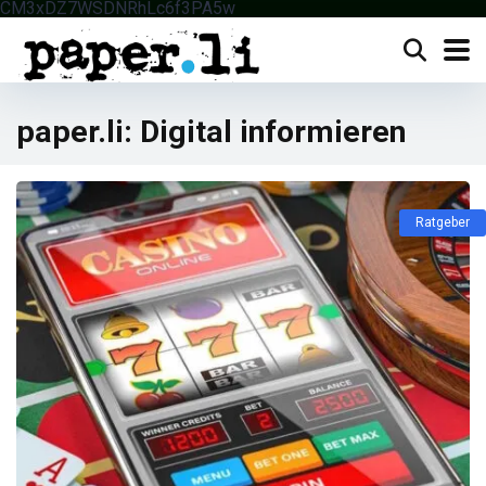
CM3xDZ7WSDNRhLc6f3PA5w
paper.li: Digital informieren
Ratgeber