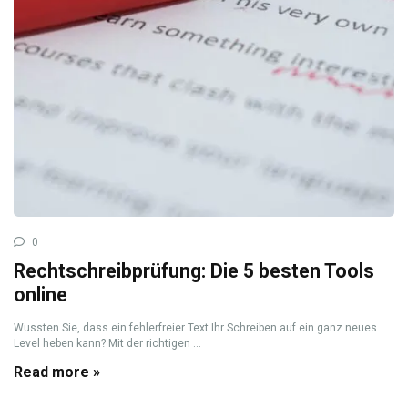
0
Rechtschreibprüfung: Die 5 besten Tools
online
Wussten Sie, dass ein fehlerfreier Text Ihr Schreiben auf ein ganz neues
Level heben kann? Mit der richtigen ...
Read more »