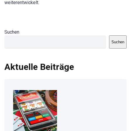
weiterentwickelt.
Suchen
Suchen
Aktuelle Beiträge