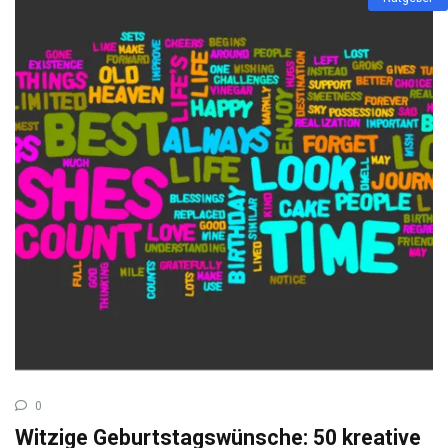
0
Witzige Geburtstagswünsche: 50 kreative