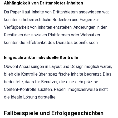
Abhängigkeit von Drittanbieter-Inhalten
Da Paper.li auf Inhalte von Drittanbietern angewiesen war,
konnten urheberrechtliche Bedenken und Fragen zur
Verfügbarkeit von Inhalten entstehen. Änderungen in den
Richtlinien der sozialen Plattformen oder Webnutzer
könnten die Effektivität des Dienstes beeinflussen.
Eingeschränkte individuelle Kontrolle
Obwohl Anpassungen in Layout und Design möglich waren,
blieb die Kontrolle über spezifische Inhalte begrenzt. Dies
bedeutete, dass für Benutzer, die eine sehr präzise
Content-Kontrolle suchten, Paper.li möglicherweise nicht
die ideale Lösung darstellte.
Fallbeispiele und Erfolgsgeschichten