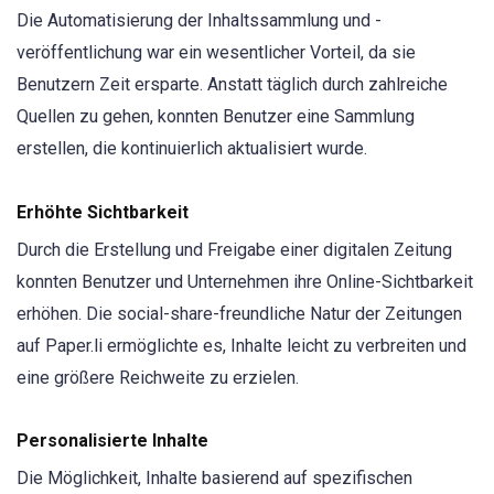
Die Automatisierung der Inhaltssammlung und -
veröffentlichung war ein wesentlicher Vorteil, da sie
Benutzern Zeit ersparte. Anstatt täglich durch zahlreiche
Quellen zu gehen, konnten Benutzer eine Sammlung
erstellen, die kontinuierlich aktualisiert wurde.
Erhöhte Sichtbarkeit
Durch die Erstellung und Freigabe einer digitalen Zeitung
konnten Benutzer und Unternehmen ihre Online-Sichtbarkeit
erhöhen. Die social-share-freundliche Natur der Zeitungen
auf Paper.li ermöglichte es, Inhalte leicht zu verbreiten und
eine größere Reichweite zu erzielen.
Personalisierte Inhalte
Die Möglichkeit, Inhalte basierend auf spezifischen