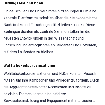
Bildungseinrichtungen
Einige Schulen und Universitäten nutzen Paper.li, um eine
zentrale Plattform zu schaffen, über die sie akademische
Nachrichten und Forschungsartikel teilen konnten. Diese
Zeitungen dienten als zentrale Sammelstellen für die
neuesten Entwicklungen in der Wissenschaft und
Forschung und ermöglichten es Studenten und Dozenten,
auf dem Laufenden zu bleiben.
Wohltätigkeitsorganisationen
Wohltätigkeitsorganisationen und NGOs konnten Paper.li
nutzen, um ihre Kampagnen und Anliegen zu fördern. Durch
die Aggregation relevanter Nachrichten und Inhalte zu
sozialen Themen konnte eine stärkere
Bewusstseinsbildung und Engagement mit Interessierten