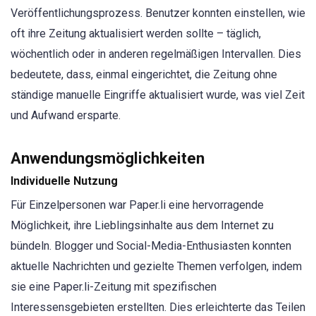
Veröffentlichungsprozess. Benutzer konnten einstellen, wie
oft ihre Zeitung aktualisiert werden sollte – täglich,
wöchentlich oder in anderen regelmäßigen Intervallen. Dies
bedeutete, dass, einmal eingerichtet, die Zeitung ohne
ständige manuelle Eingriffe aktualisiert wurde, was viel Zeit
und Aufwand ersparte.
Anwendungsmöglichkeiten
Individuelle Nutzung
Für Einzelpersonen war Paper.li eine hervorragende
Möglichkeit, ihre Lieblingsinhalte aus dem Internet zu
bündeln. Blogger und Social-Media-Enthusiasten konnten
aktuelle Nachrichten und gezielte Themen verfolgen, indem
sie eine Paper.li-Zeitung mit spezifischen
Interessensgebieten erstellten. Dies erleichterte das Teilen