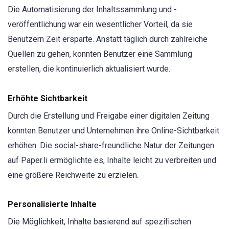
Die Automatisierung der Inhaltssammlung und -
veröffentlichung war ein wesentlicher Vorteil, da sie
Benutzern Zeit ersparte. Anstatt täglich durch zahlreiche
Quellen zu gehen, konnten Benutzer eine Sammlung
erstellen, die kontinuierlich aktualisiert wurde.
Erhöhte Sichtbarkeit
Durch die Erstellung und Freigabe einer digitalen Zeitung
konnten Benutzer und Unternehmen ihre Online-Sichtbarkeit
erhöhen. Die social-share-freundliche Natur der Zeitungen
auf Paper.li ermöglichte es, Inhalte leicht zu verbreiten und
eine größere Reichweite zu erzielen.
Personalisierte Inhalte
Die Möglichkeit, Inhalte basierend auf spezifischen