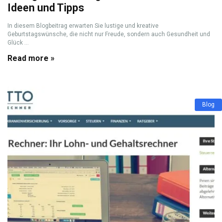
Ideen und Tipps
In diesem Blogbeitrag erwarten Sie lustige und kreative
Geburtstagswünsche, die nicht nur Freude, sondern auch Gesundheit und
Glück ...
Read more »
Blog