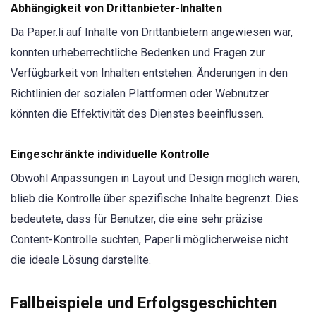
Abhängigkeit von Drittanbieter-Inhalten
Da Paper.li auf Inhalte von Drittanbietern angewiesen war,
konnten urheberrechtliche Bedenken und Fragen zur
Verfügbarkeit von Inhalten entstehen. Änderungen in den
Richtlinien der sozialen Plattformen oder Webnutzer
könnten die Effektivität des Dienstes beeinflussen.
Eingeschränkte individuelle Kontrolle
Obwohl Anpassungen in Layout und Design möglich waren,
blieb die Kontrolle über spezifische Inhalte begrenzt. Dies
bedeutete, dass für Benutzer, die eine sehr präzise
Content-Kontrolle suchten, Paper.li möglicherweise nicht
die ideale Lösung darstellte.
Fallbeispiele und Erfolgsgeschichten