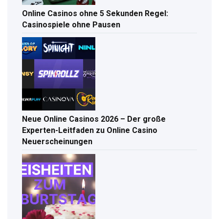
Online Casinos ohne 5 Sekunden Regel:
Casinospiele ohne Pausen
Neue Online Casinos 2026 – Der große
Experten-Leitfaden zu Online Casino
Neuerscheinungen