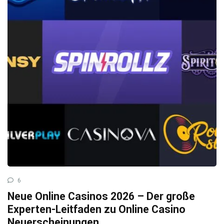
6
Neue Online Casinos 2026 – Der große
Experten-Leitfaden zu Online Casino
Neuerscheinungen