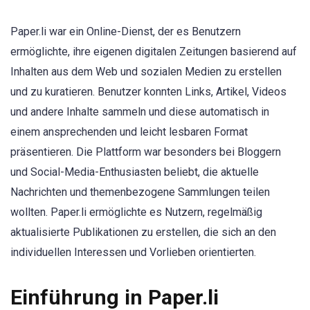
Paper.li war ein Online-Dienst, der es Benutzern
ermöglichte, ihre eigenen digitalen Zeitungen basierend auf
Inhalten aus dem Web und sozialen Medien zu erstellen
und zu kuratieren. Benutzer konnten Links, Artikel, Videos
und andere Inhalte sammeln und diese automatisch in
einem ansprechenden und leicht lesbaren Format
präsentieren. Die Plattform war besonders bei Bloggern
und Social-Media-Enthusiasten beliebt, die aktuelle
Nachrichten und themenbezogene Sammlungen teilen
wollten. Paper.li ermöglichte es Nutzern, regelmäßig
aktualisierte Publikationen zu erstellen, die sich an den
individuellen Interessen und Vorlieben orientierten.
Einführung in Paper.li