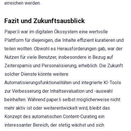
erreichen werden.
Fazit und Zukunftsausblick
Paper.li war im digitalen Ökosystem eine wertvolle
Plattform für diejenigen, die Inhalte effizient kuratieren und
teilen wollten. Obwohl es Herausforderungen gab, war der
Nutzen für viele Benutzer, insbesondere in Bezug auf
Zeitersparnis und Personalisierung, erheblich. Die Zukunft
solcher Dienste könnte weitere
Automatisierungsfunktionalitäten und integrierte KI-Tools
zur Verbesserung der Inhaltsevaluation und -auswahl
beinhalten. Während paper.li selbst möglicherweise nicht
mehr aktiv ist oder weiterentwickelt wird, bleibt das
Konzept des automatischen Content-Curating ein
interessanter Bereich, der stetig wächst und sich