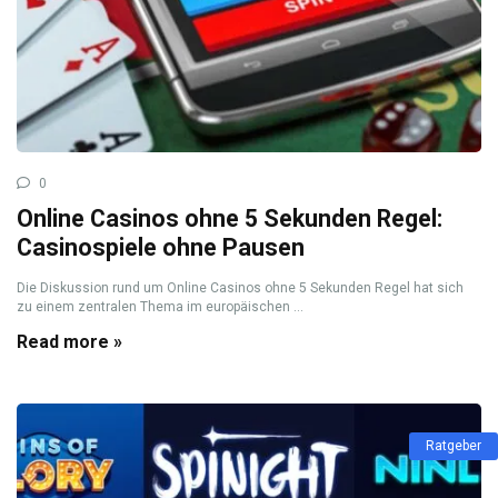
0
Online Casinos ohne 5 Sekunden Regel:
Casinospiele ohne Pausen
Die Diskussion rund um Online Casinos ohne 5 Sekunden Regel hat sich
zu einem zentralen Thema im europäischen ...
Read more »
Ratgeber