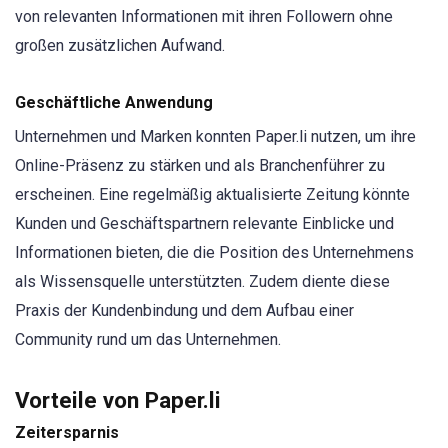
von relevanten Informationen mit ihren Followern ohne
großen zusätzlichen Aufwand.
Geschäftliche Anwendung
Unternehmen und Marken konnten Paper.li nutzen, um ihre
Online-Präsenz zu stärken und als Branchenführer zu
erscheinen. Eine regelmäßig aktualisierte Zeitung könnte
Kunden und Geschäftspartnern relevante Einblicke und
Informationen bieten, die die Position des Unternehmens
als Wissensquelle unterstützten. Zudem diente diese
Praxis der Kundenbindung und dem Aufbau einer
Community rund um das Unternehmen.
Vorteile von Paper.li
Zeitersparnis