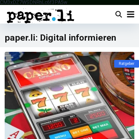
CM3xDZ7WSDNRhLc6f3PA5w
paper.li: Digital informieren
Ratgeber