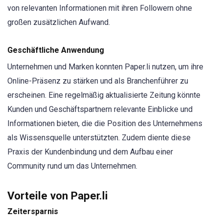
von relevanten Informationen mit ihren Followern ohne
großen zusätzlichen Aufwand.
Geschäftliche Anwendung
Unternehmen und Marken konnten Paper.li nutzen, um ihre
Online-Präsenz zu stärken und als Branchenführer zu
erscheinen. Eine regelmäßig aktualisierte Zeitung könnte
Kunden und Geschäftspartnern relevante Einblicke und
Informationen bieten, die die Position des Unternehmens
als Wissensquelle unterstützten. Zudem diente diese
Praxis der Kundenbindung und dem Aufbau einer
Community rund um das Unternehmen.
Vorteile von Paper.li
Zeitersparnis