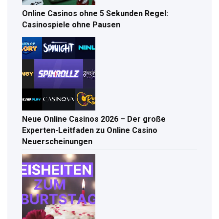
Online Casinos ohne 5 Sekunden Regel:
Casinospiele ohne Pausen
Neue Online Casinos 2026 – Der große
Experten-Leitfaden zu Online Casino
Neuerscheinungen