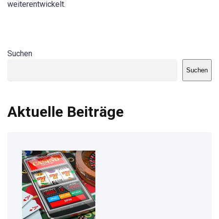
weiterentwickelt.
Suchen
Suchen
Aktuelle Beiträge