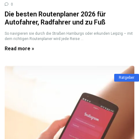
0
Die besten Routenplaner 2026 für
Autofahrer, Radfahrer und zu Fuß
So navigieren sie durch die Straßen Hamburgs oder erkunden Leipzig – mit
dem richtigen Routenplaner wird jede Reise ...
Read more »
Ratgeber