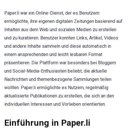
Paper.li war ein Online-Dienst, der es Benutzern
ermöglichte, ihre eigenen digitalen Zeitungen basierend auf
Inhalten aus dem Web und sozialen Medien zu erstellen
und zu kuratieren. Benutzer konnten Links, Artikel, Videos
und andere Inhalte sammeln und diese automatisch in
einem ansprechenden und leicht lesbaren Format
präsentieren. Die Plattform war besonders bei Bloggern
und Social-Media-Enthusiasten beliebt, die aktuelle
Nachrichten und themenbezogene Sammlungen teilen
wollten. Paper.li ermöglichte es Nutzern, regelmäßig
aktualisierte Publikationen zu erstellen, die sich an den
individuellen Interessen und Vorlieben orientierten.
Einführung in Paper.li