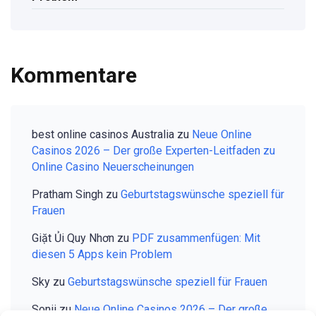
Kommentare
best online casinos Australia
zu
Neue Online
Casinos 2026 – Der große Experten-Leitfaden zu
Online Casino Neuerscheinungen
Pratham Singh
zu
Geburtstagswünsche speziell für
Frauen
Giặt Ủi Quy Nhơn
zu
PDF zusammenfügen: Mit
diesen 5 Apps kein Problem
Sky
zu
Geburtstagswünsche speziell für Frauen
Sonii
zu
Neue Online Casinos 2026 – Der große