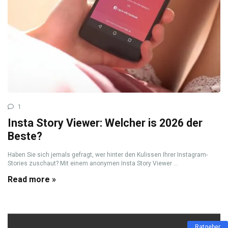
1
Insta Story Viewer: Welcher is 2026 der
Beste?
Haben Sie sich jemals gefragt, wer hinter den Kulissen Ihrer Instagram-
Stories zuschaut? Mit einem anonymen Insta Story Viewer ...
Read more »
Ratgeber