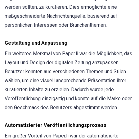
werden sollten, zu kuratieren. Dies ermöglichte eine
maßgeschneiderte Nachrichtenquelle, basierend auf
persönlichen Interessen oder Branchenthemen.
Gestaltung und Anpassung
Ein weiteres Merkmal von Paper.li war die Möglichkeit, das
Layout und Design der digitalen Zeitung anzupassen.
Benutzer konnten aus verschiedenen Themen und Stilen
wählen, um eine visuell ansprechende Präsentation ihrer
kuratierten Inhalte zu erzielen. Dadurch wurde jede
Veröffentlichung einzigartig und konnte auf die Marke oder
den Geschmack des Benutzers abgestimmt werden.
Automatisierter Veröffentlichungsprozess
Ein großer Vorteil von Paper.li war der automatisierte