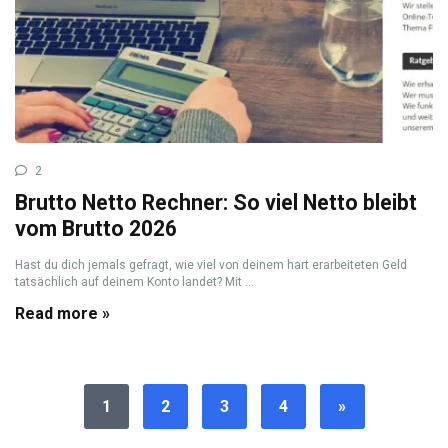
2
Brutto Netto Rechner: So viel Netto bleibt
vom Brutto 2026
Hast du dich jemals gefragt, wie viel von deinem hart erarbeiteten Geld
tatsächlich auf deinem Konto landet? Mit ...
Read more »
1
2
3
4
»