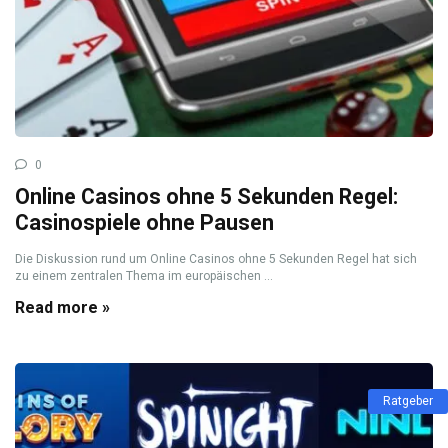
0
Online Casinos ohne 5 Sekunden Regel:
Casinospiele ohne Pausen
Die Diskussion rund um Online Casinos ohne 5 Sekunden Regel hat sich
zu einem zentralen Thema im europäischen ...
Read more »
Ratgeber