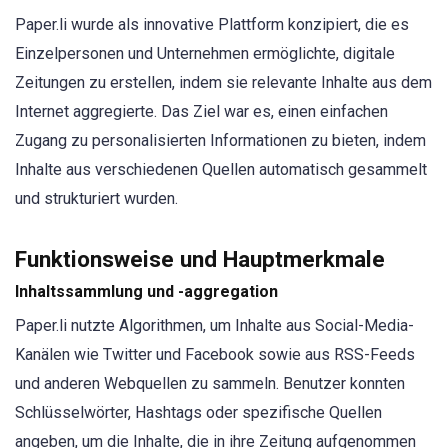
Paper.li wurde als innovative Plattform konzipiert, die es
Einzelpersonen und Unternehmen ermöglichte, digitale
Zeitungen zu erstellen, indem sie relevante Inhalte aus dem
Internet aggregierte. Das Ziel war es, einen einfachen
Zugang zu personalisierten Informationen zu bieten, indem
Inhalte aus verschiedenen Quellen automatisch gesammelt
und strukturiert wurden.
Funktionsweise und Hauptmerkmale
Inhaltssammlung und -aggregation
Paper.li nutzte Algorithmen, um Inhalte aus Social-Media-
Kanälen wie Twitter und Facebook sowie aus RSS-Feeds
und anderen Webquellen zu sammeln. Benutzer konnten
Schlüsselwörter, Hashtags oder spezifische Quellen
angeben, um die Inhalte, die in ihre Zeitung aufgenommen