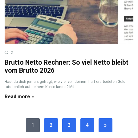
2
Brutto Netto Rechner: So viel Netto bleibt
vom Brutto 2026
Hast du dich jemals gefragt, wie viel von deinem hart erarbeiteten Geld
tatsächlich auf deinem Konto landet? Mit ...
Read more »
1
2
3
4
»