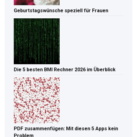
Geburtstagswünsche speziell für Frauen
Die 5 besten BMI Rechner 2026 im Überblick
PDF zusammenfügen: Mit diesen 5 Apps kein
Problem