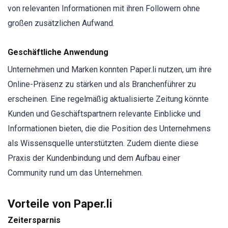
von relevanten Informationen mit ihren Followern ohne
großen zusätzlichen Aufwand.
Geschäftliche Anwendung
Unternehmen und Marken konnten Paper.li nutzen, um ihre
Online-Präsenz zu stärken und als Branchenführer zu
erscheinen. Eine regelmäßig aktualisierte Zeitung könnte
Kunden und Geschäftspartnern relevante Einblicke und
Informationen bieten, die die Position des Unternehmens
als Wissensquelle unterstützten. Zudem diente diese
Praxis der Kundenbindung und dem Aufbau einer
Community rund um das Unternehmen.
Vorteile von Paper.li
Zeitersparnis