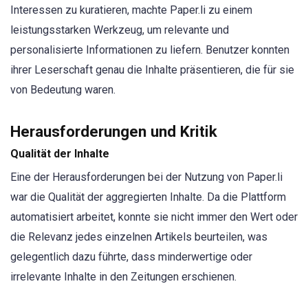
Interessen zu kuratieren, machte Paper.li zu einem
leistungsstarken Werkzeug, um relevante und
personalisierte Informationen zu liefern. Benutzer konnten
ihrer Leserschaft genau die Inhalte präsentieren, die für sie
von Bedeutung waren.
Herausforderungen und Kritik
Qualität der Inhalte
Eine der Herausforderungen bei der Nutzung von Paper.li
war die Qualität der aggregierten Inhalte. Da die Plattform
automatisiert arbeitet, konnte sie nicht immer den Wert oder
die Relevanz jedes einzelnen Artikels beurteilen, was
gelegentlich dazu führte, dass minderwertige oder
irrelevante Inhalte in den Zeitungen erschienen.