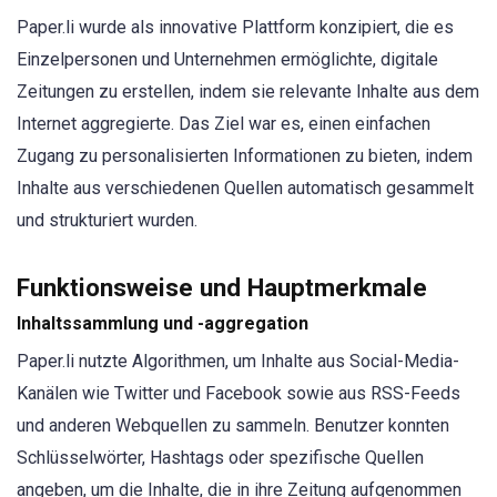
Paper.li wurde als innovative Plattform konzipiert, die es
Einzelpersonen und Unternehmen ermöglichte, digitale
Zeitungen zu erstellen, indem sie relevante Inhalte aus dem
Internet aggregierte. Das Ziel war es, einen einfachen
Zugang zu personalisierten Informationen zu bieten, indem
Inhalte aus verschiedenen Quellen automatisch gesammelt
und strukturiert wurden.
Funktionsweise und Hauptmerkmale
Inhaltssammlung und -aggregation
Paper.li nutzte Algorithmen, um Inhalte aus Social-Media-
Kanälen wie Twitter und Facebook sowie aus RSS-Feeds
und anderen Webquellen zu sammeln. Benutzer konnten
Schlüsselwörter, Hashtags oder spezifische Quellen
angeben, um die Inhalte, die in ihre Zeitung aufgenommen