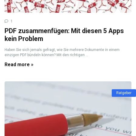
1
PDF zusammenfügen: Mit diesen 5 Apps
kein Problem
Haben Sie sich jemals gefragt, wie Sie mehrere Dokumente in einem
einzigen PDF bündeln können? Mit den richtigen ...
Read more »
Ratgeber