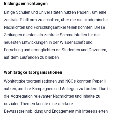
Bildungseinrichtungen
Einige Schulen und Universitäten nutzen Paper.li, um eine
zentrale Plattform zu schaffen, über die sie akademische
Nachrichten und Forschungsartikel teilen konnten. Diese
Zeitungen dienten als zentrale Sammelstellen für die
neuesten Entwicklungen in der Wissenschaft und
Forschung und ermöglichten es Studenten und Dozenten,
auf dem Laufenden zu bleiben.
Wohltätigkeitsorganisationen
Wohltätigkeitsorganisationen und NGOs konnten Paper.li
nutzen, um ihre Kampagnen und Anliegen zu fördern. Durch
die Aggregation relevanter Nachrichten und Inhalte zu
sozialen Themen konnte eine stärkere
Bewusstseinsbildung und Engagement mit Interessierten