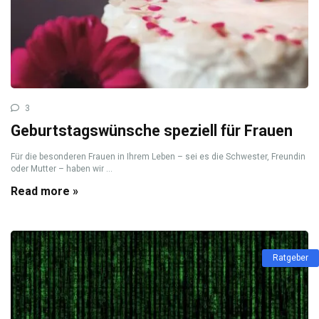
3
Geburtstagswünsche speziell für Frauen
Für die besonderen Frauen in Ihrem Leben – sei es die Schwester, Freundin
oder Mutter – haben wir ...
Read more »
Ratgeber