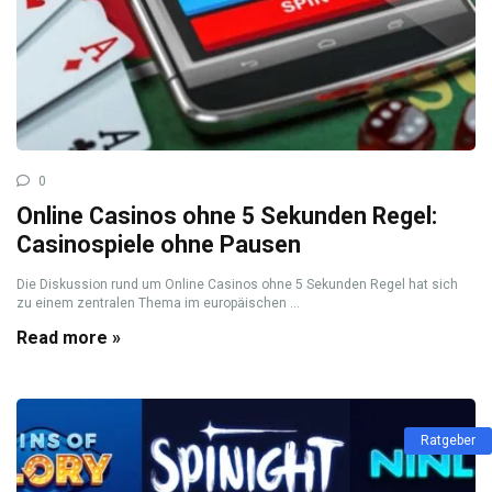
0
Online Casinos ohne 5 Sekunden Regel:
Casinospiele ohne Pausen
Die Diskussion rund um Online Casinos ohne 5 Sekunden Regel hat sich
zu einem zentralen Thema im europäischen ...
Read more »
Ratgeber