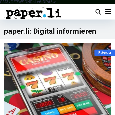
CM3xDZ7WSDNRhLc6f3PA5w
paper.li: Digital informieren
Ratgeber