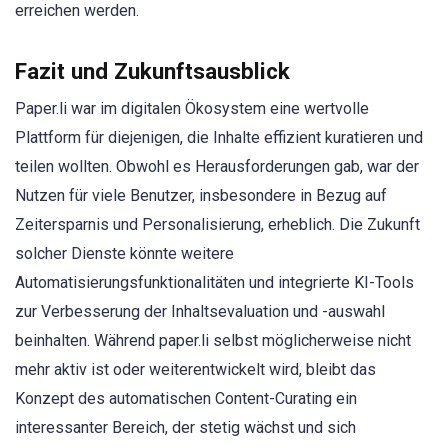
erreichen werden.
Fazit und Zukunftsausblick
Paper.li war im digitalen Ökosystem eine wertvolle
Plattform für diejenigen, die Inhalte effizient kuratieren und
teilen wollten. Obwohl es Herausforderungen gab, war der
Nutzen für viele Benutzer, insbesondere in Bezug auf
Zeitersparnis und Personalisierung, erheblich. Die Zukunft
solcher Dienste könnte weitere
Automatisierungsfunktionalitäten und integrierte KI-Tools
zur Verbesserung der Inhaltsevaluation und -auswahl
beinhalten. Während paper.li selbst möglicherweise nicht
mehr aktiv ist oder weiterentwickelt wird, bleibt das
Konzept des automatischen Content-Curating ein
interessanter Bereich, der stetig wächst und sich