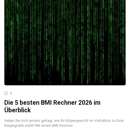
0
Die 5 besten BMI Rechner 2026 im
Überblick
Haben Sie sich jemals gefragt, wie Ihr Körpergewicht im Verhältnis zu Ihrer
Körpergröße steht? Mit einem BMI Rechner ...