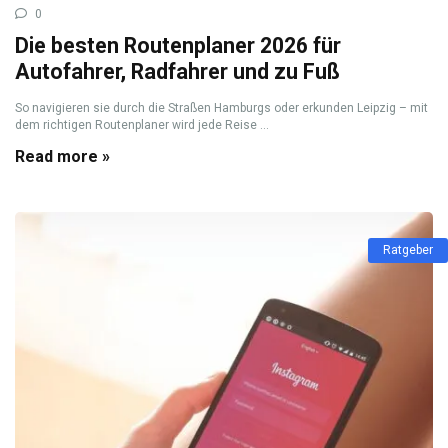
0
Die besten Routenplaner 2026 für
Autofahrer, Radfahrer und zu Fuß
So navigieren sie durch die Straßen Hamburgs oder erkunden Leipzig – mit
dem richtigen Routenplaner wird jede Reise ...
Read more »
Ratgeber