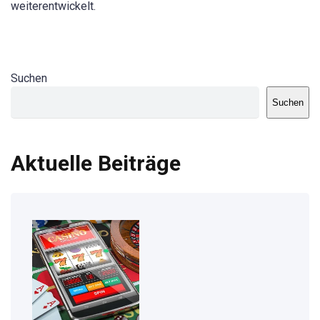
weiterentwickelt.
Suchen
Suchen
Aktuelle Beiträge