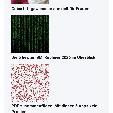
Geburtstagswünsche speziell für Frauen
Die 5 besten BMI Rechner 2026 im Überblick
PDF zusammenfügen: Mit diesen 5 Apps kein
Problem