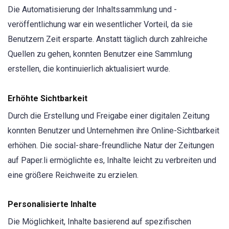
Die Automatisierung der Inhaltssammlung und -
veröffentlichung war ein wesentlicher Vorteil, da sie
Benutzern Zeit ersparte. Anstatt täglich durch zahlreiche
Quellen zu gehen, konnten Benutzer eine Sammlung
erstellen, die kontinuierlich aktualisiert wurde.
Erhöhte Sichtbarkeit
Durch die Erstellung und Freigabe einer digitalen Zeitung
konnten Benutzer und Unternehmen ihre Online-Sichtbarkeit
erhöhen. Die social-share-freundliche Natur der Zeitungen
auf Paper.li ermöglichte es, Inhalte leicht zu verbreiten und
eine größere Reichweite zu erzielen.
Personalisierte Inhalte
Die Möglichkeit, Inhalte basierend auf spezifischen