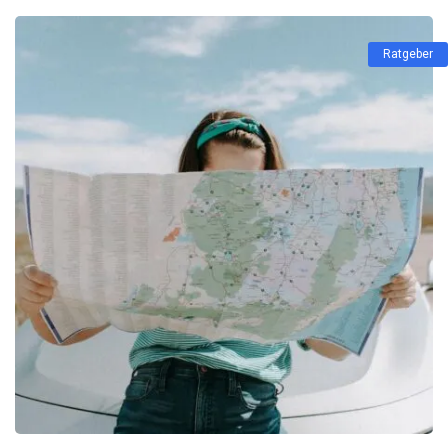
Ratgeber