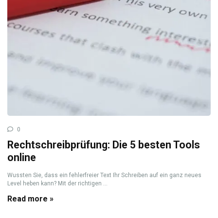
0
Rechtschreibprüfung: Die 5 besten Tools
online
Wussten Sie, dass ein fehlerfreier Text Ihr Schreiben auf ein ganz neues
Level heben kann? Mit der richtigen ...
Read more »