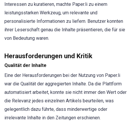
Interessen zu kuratieren, machte Paper.li zu einem
leistungsstarken Werkzeug, um relevante und
personalisierte Informationen zu liefern. Benutzer konnten
ihrer Leserschaft genau die Inhalte präsentieren, die für sie
von Bedeutung waren.
Herausforderungen und Kritik
Qualität der Inhalte
Eine der Herausforderungen bei der Nutzung von Paper.li
war die Qualität der aggregierten Inhalte. Da die Plattform
automatisiert arbeitet, konnte sie nicht immer den Wert oder
die Relevanz jedes einzelnen Artikels beurteilen, was
gelegentlich dazu führte, dass minderwertige oder
irrelevante Inhalte in den Zeitungen erschienen.