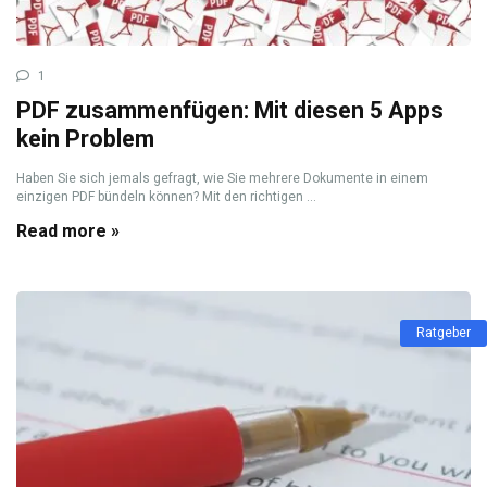
1
PDF zusammenfügen: Mit diesen 5 Apps
kein Problem
Haben Sie sich jemals gefragt, wie Sie mehrere Dokumente in einem
einzigen PDF bündeln können? Mit den richtigen ...
Read more »
Ratgeber