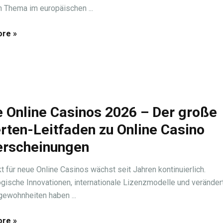
n Thema im europäischen ...
re »
 Online Casinos 2026 – Der große
rten-Leitfaden zu Online Casino
rscheinungen
t für neue Online Casinos wächst seit Jahren kontinuierlich.
gische Innovationen, internationale Lizenzmodelle und veränder
ewohnheiten haben ...
re »