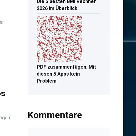
Die 5 besten BMI Rechner
2026 im Überblick
er
PDF zusammenfügen: Mit
diesen 5 Apps kein
Problem
ps
Kommentare
zigen