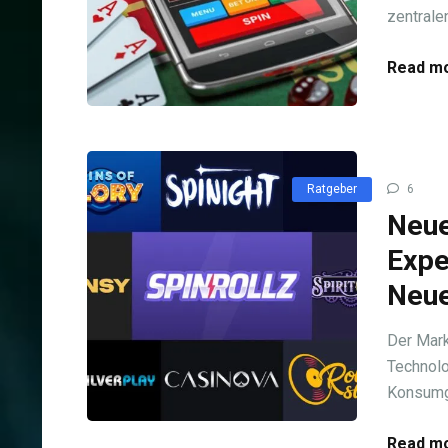
zentrale
Read mo
Ratgeber
6
Neue
Expe
Neue
Der Mark
Technolo
Konsumg
Read mo