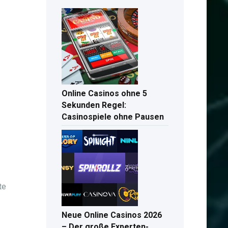
Online Casinos ohne 5
Sekunden Regel:
Casinospiele ohne Pausen
te
Neue Online Casinos 2026
– Der große Experten-