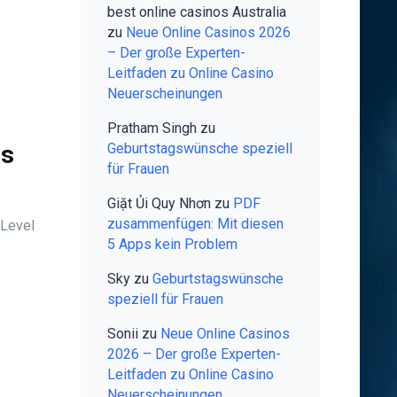
best online casinos Australia
zu
Neue Online Casinos 2026
– Der große Experten-
Leitfaden zu Online Casino
Neuerscheinungen
Pratham Singh
zu
Geburtstagswünsche speziell
ls
für Frauen
Giặt Ủi Quy Nhơn
zu
PDF
zusammenfügen: Mit diesen
 Level
5 Apps kein Problem
Sky
zu
Geburtstagswünsche
speziell für Frauen
Sonii
zu
Neue Online Casinos
2026 – Der große Experten-
Leitfaden zu Online Casino
Neuerscheinungen