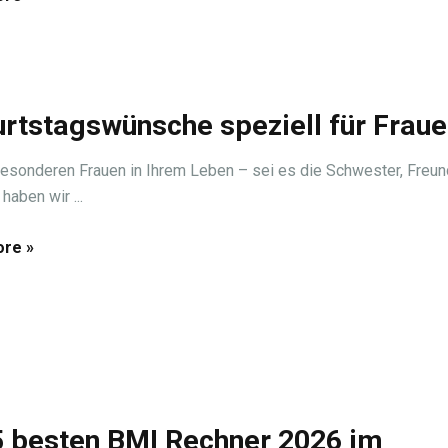
rtstagswünsche speziell für Frau
besonderen Frauen in Ihrem Leben – sei es die Schwester, Freun
haben wir ...
re »
5 besten BMI Rechner 2026 im