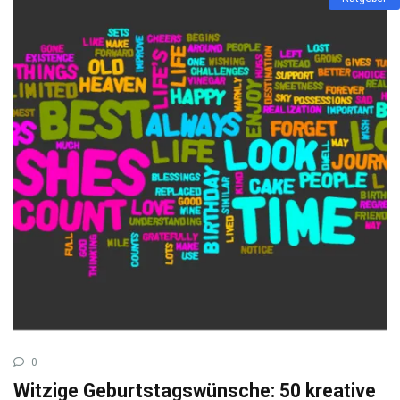
0
Witzige Geburtstagswünsche: 50 kreative