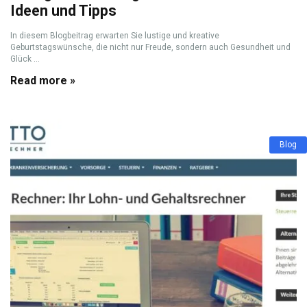
Ideen und Tipps
In diesem Blogbeitrag erwarten Sie lustige und kreative
Geburtstagswünsche, die nicht nur Freude, sondern auch Gesundheit und
Glück ...
Read more »
Blog