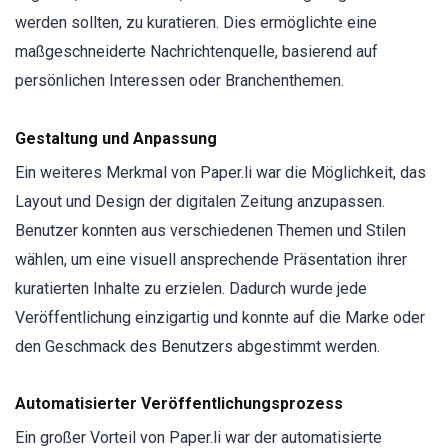
werden sollten, zu kuratieren. Dies ermöglichte eine
maßgeschneiderte Nachrichtenquelle, basierend auf
persönlichen Interessen oder Branchenthemen.
Gestaltung und Anpassung
Ein weiteres Merkmal von Paper.li war die Möglichkeit, das
Layout und Design der digitalen Zeitung anzupassen.
Benutzer konnten aus verschiedenen Themen und Stilen
wählen, um eine visuell ansprechende Präsentation ihrer
kuratierten Inhalte zu erzielen. Dadurch wurde jede
Veröffentlichung einzigartig und konnte auf die Marke oder
den Geschmack des Benutzers abgestimmt werden.
Automatisierter Veröffentlichungsprozess
Ein großer Vorteil von Paper.li war der automatisierte