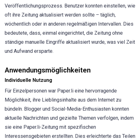
Veröffentlichungsprozess. Benutzer konnten einstellen, wie
oft ihre Zeitung aktualisiert werden sollte – täglich,
wöchentlich oder in anderen regelmäßigen Intervallen. Dies
bedeutete, dass, einmal eingerichtet, die Zeitung ohne
ständige manuelle Eingriffe aktualisiert wurde, was viel Zeit
und Aufwand ersparte.
Anwendungsmöglichkeiten
Individuelle Nutzung
Für Einzelpersonen war Paper.li eine hervorragende
Möglichkeit, ihre Lieblingsinhalte aus dem Internet zu
bündeln. Blogger und Social-Media-Enthusiasten konnten
aktuelle Nachrichten und gezielte Themen verfolgen, indem
sie eine Paper.li-Zeitung mit spezifischen
Interessensgebieten erstellten. Dies erleichterte das Teilen