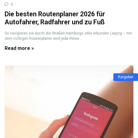
0
Die besten Routenplaner 2026 für
Autofahrer, Radfahrer und zu Fuß
So navigieren sie durch die Straßen Hamburgs oder erkunden Leipzig – mit
dem richtigen Routenplaner wird jede Reise ...
Read more »
Ratgeber