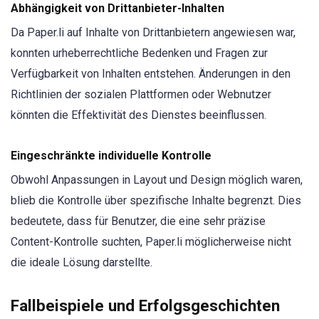
Abhängigkeit von Drittanbieter-Inhalten
Da Paper.li auf Inhalte von Drittanbietern angewiesen war,
konnten urheberrechtliche Bedenken und Fragen zur
Verfügbarkeit von Inhalten entstehen. Änderungen in den
Richtlinien der sozialen Plattformen oder Webnutzer
könnten die Effektivität des Dienstes beeinflussen.
Eingeschränkte individuelle Kontrolle
Obwohl Anpassungen in Layout und Design möglich waren,
blieb die Kontrolle über spezifische Inhalte begrenzt. Dies
bedeutete, dass für Benutzer, die eine sehr präzise
Content-Kontrolle suchten, Paper.li möglicherweise nicht
die ideale Lösung darstellte.
Fallbeispiele und Erfolgsgeschichten