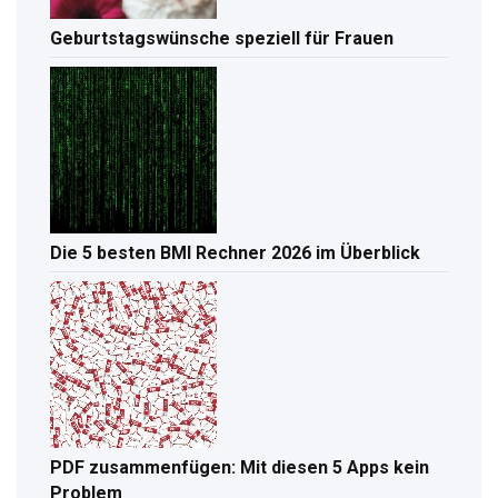
Geburtstagswünsche speziell für Frauen
Die 5 besten BMI Rechner 2026 im Überblick
PDF zusammenfügen: Mit diesen 5 Apps kein
Problem