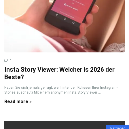
1
Insta Story Viewer: Welcher is 2026 der
Beste?
Haben Sie sich jemals gefragt, wer hinter den Kulissen Ihrer Instagram-
Stories zuschaut? Mit einem anonymen Insta Story Viewer ...
Read more »
Ratgeber