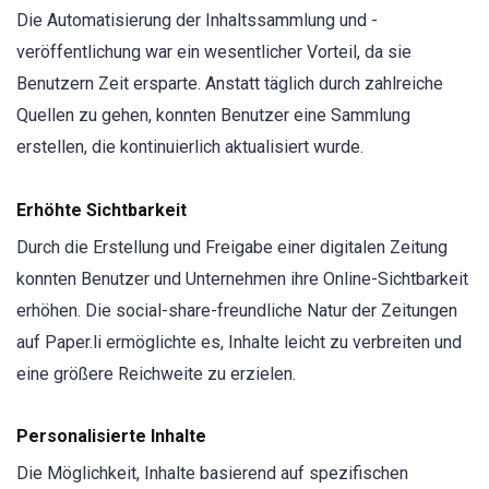
Die Automatisierung der Inhaltssammlung und -
veröffentlichung war ein wesentlicher Vorteil, da sie
Benutzern Zeit ersparte. Anstatt täglich durch zahlreiche
Quellen zu gehen, konnten Benutzer eine Sammlung
erstellen, die kontinuierlich aktualisiert wurde.
Erhöhte Sichtbarkeit
Durch die Erstellung und Freigabe einer digitalen Zeitung
konnten Benutzer und Unternehmen ihre Online-Sichtbarkeit
erhöhen. Die social-share-freundliche Natur der Zeitungen
auf Paper.li ermöglichte es, Inhalte leicht zu verbreiten und
eine größere Reichweite zu erzielen.
Personalisierte Inhalte
Die Möglichkeit, Inhalte basierend auf spezifischen