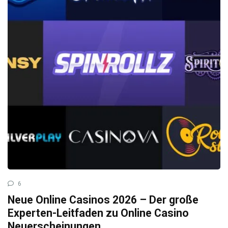
6
Neue Online Casinos 2026 – Der große
Experten-Leitfaden zu Online Casino
Neuerscheinungen