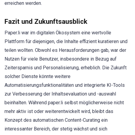
erreichen werden.
Fazit und Zukunftsausblick
Paper.li war im digitalen Ökosystem eine wertvolle
Plattform für diejenigen, die Inhalte effizient kuratieren und
teilen wollten. Obwohl es Herausforderungen gab, war der
Nutzen für viele Benutzer, insbesondere in Bezug auf
Zeitersparnis und Personalisierung, erheblich. Die Zukunft
solcher Dienste könnte weitere
Automatisierungsfunktionalitäten und integrierte KI-Tools
zur Verbesserung der Inhaltsevaluation und -auswahl
beinhalten. Während paper.li selbst möglicherweise nicht
mehr aktiv ist oder weiterentwickelt wird, bleibt das
Konzept des automatischen Content-Curating ein
interessanter Bereich, der stetig wächst und sich