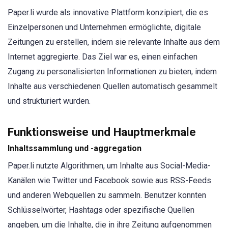
Paper.li wurde als innovative Plattform konzipiert, die es
Einzelpersonen und Unternehmen ermöglichte, digitale
Zeitungen zu erstellen, indem sie relevante Inhalte aus dem
Internet aggregierte. Das Ziel war es, einen einfachen
Zugang zu personalisierten Informationen zu bieten, indem
Inhalte aus verschiedenen Quellen automatisch gesammelt
und strukturiert wurden.
Funktionsweise und Hauptmerkmale
Inhaltssammlung und -aggregation
Paper.li nutzte Algorithmen, um Inhalte aus Social-Media-
Kanälen wie Twitter und Facebook sowie aus RSS-Feeds
und anderen Webquellen zu sammeln. Benutzer konnten
Schlüsselwörter, Hashtags oder spezifische Quellen
angeben, um die Inhalte, die in ihre Zeitung aufgenommen