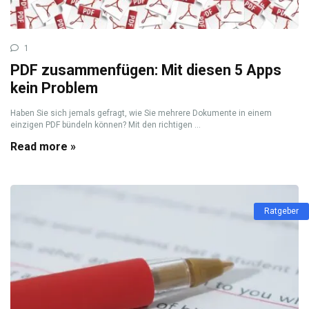
1
PDF zusammenfügen: Mit diesen 5 Apps
kein Problem
Haben Sie sich jemals gefragt, wie Sie mehrere Dokumente in einem
einzigen PDF bündeln können? Mit den richtigen ...
Read more »
Ratgeber