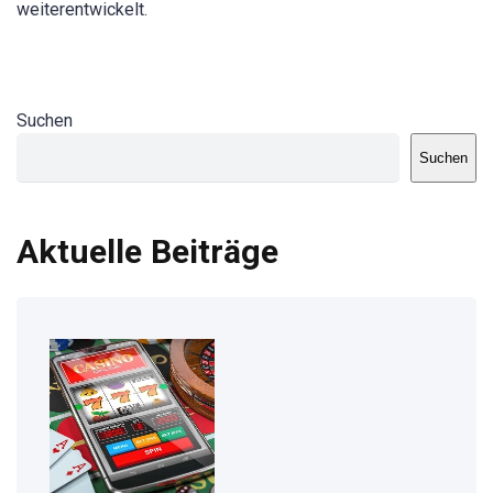
weiterentwickelt.
Suchen
Suchen
Aktuelle Beiträge