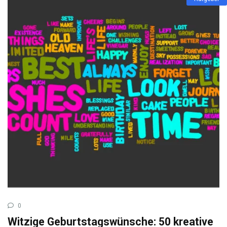
0
Witzige Geburtstagswünsche: 50 kreative