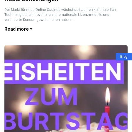
Der Markt für neue Online Casinos wächst seit Jahren kontinuierlich.
Technologische Innovationen, internationale Lizenzmodelle und
veränderte Konsumgewohnheiten haben ...
Read more »
Blog