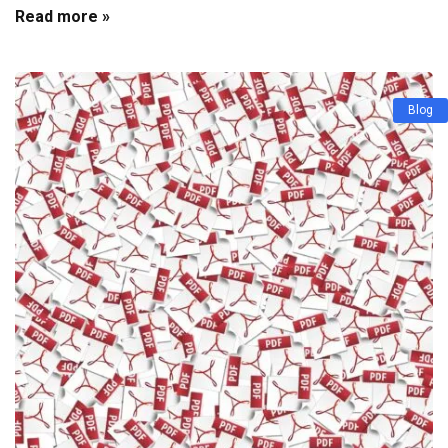
Read more »
Blog