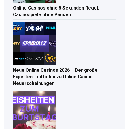
Online Casinos ohne 5 Sekunden Regel:
Casinospiele ohne Pausen
Neue Online Casinos 2026 – Der große
Experten-Leitfaden zu Online Casino
Neuerscheinungen