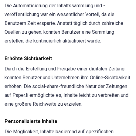
Die Automatisierung der Inhaltssammlung und -
veröffentlichung war ein wesentlicher Vorteil, da sie
Benutzern Zeit ersparte. Anstatt täglich durch zahlreiche
Quellen zu gehen, konnten Benutzer eine Sammlung
erstellen, die kontinuierlich aktualisiert wurde.
Erhöhte Sichtbarkeit
Durch die Erstellung und Freigabe einer digitalen Zeitung
konnten Benutzer und Unternehmen ihre Online-Sichtbarkeit
erhöhen. Die social-share-freundliche Natur der Zeitungen
auf Paper.li ermöglichte es, Inhalte leicht zu verbreiten und
eine größere Reichweite zu erzielen.
Personalisierte Inhalte
Die Möglichkeit, Inhalte basierend auf spezifischen