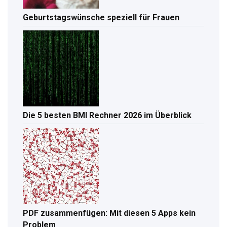
Geburtstagswünsche speziell für Frauen
Die 5 besten BMI Rechner 2026 im Überblick
PDF zusammenfügen: Mit diesen 5 Apps kein
Problem